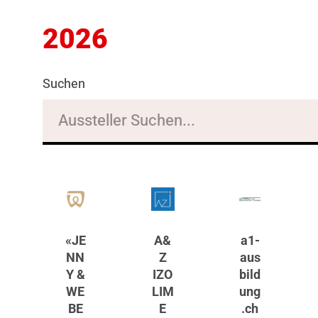
2026
Suchen
«JE
A&
a1-
NN
Z
aus
Y &
IZO
bild
WE
LIM
ung
BE
E
.ch