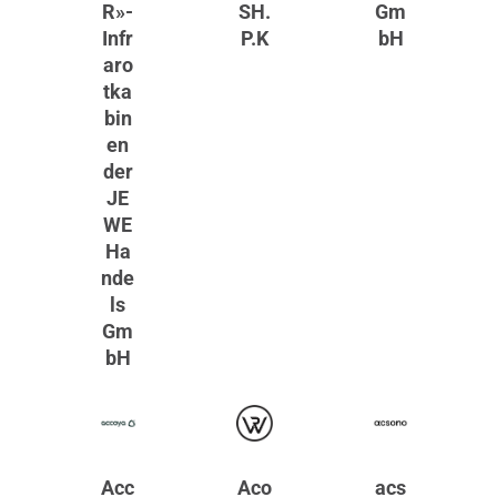
R»-
SH.
Gm
Infr
P.K
bH
aro
tka
bin
en
der
JE
WE
Ha
nde
ls
Gm
bH
Acc
Aco
acs