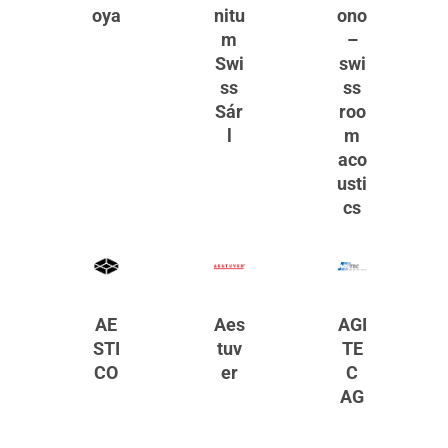
oya
nitu
ono
m
–
Swi
swi
ss
ss
Sár
roo
l
m
aco
usti
cs
AE
Aes
AGI
STI
tuv
TE
CO
er
C
AG