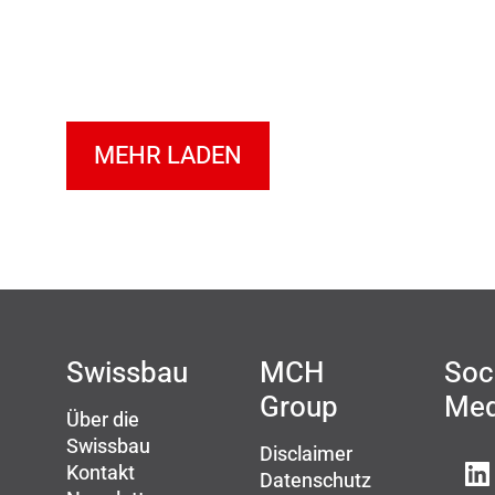
MEHR LADEN
Swissbau
MCH
Soc
Group
Med
Über die
Swissbau
Disclaimer
Kontakt
Datenschutz