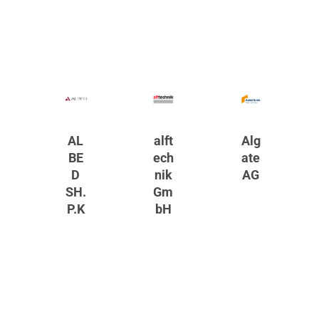
AL
alft
Alg
BE
ech
ate
D
nik
AG
SH.
Gm
P.K
bH