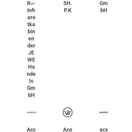
R»-
SH.
Gm
Infr
P.K
bH
aro
tka
bin
en
der
JE
WE
Ha
nde
ls
Gm
bH
Acc
Aco
acs