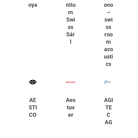
oya
nitu
ono
m
–
Swi
swi
ss
ss
Sár
roo
l
m
aco
usti
cs
AE
Aes
AGI
STI
tuv
TE
CO
er
C
AG