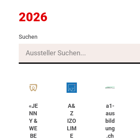
2026
Suchen
«JE
A&
a1-
NN
Z
aus
Y &
IZO
bild
WE
LIM
ung
BE
E
.ch