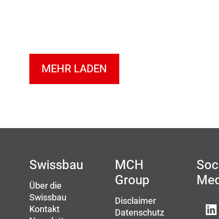
MEHR LADEN
Swissbau
MCH
Soc
Group
Med
Über die
Swissbau
Disclaimer
Kontakt
Datenschutz