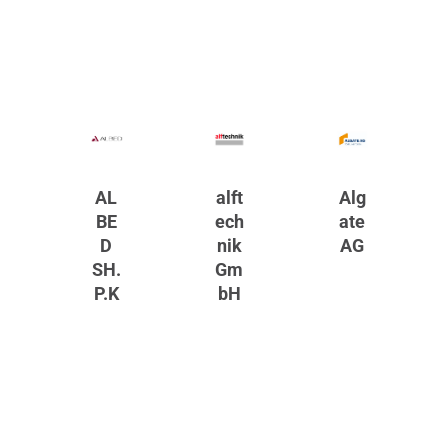
AL
alft
Alg
BE
ech
ate
D
nik
AG
SH.
Gm
P.K
bH