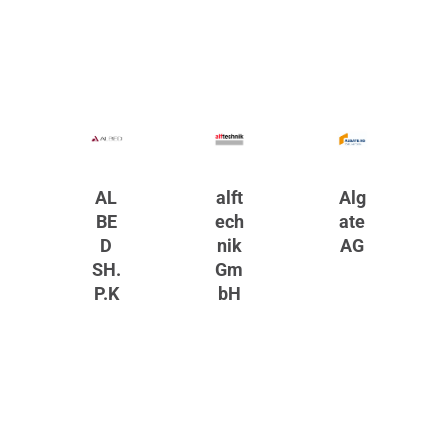
AL
alft
Alg
BE
ech
ate
D
nik
AG
SH.
Gm
P.K
bH