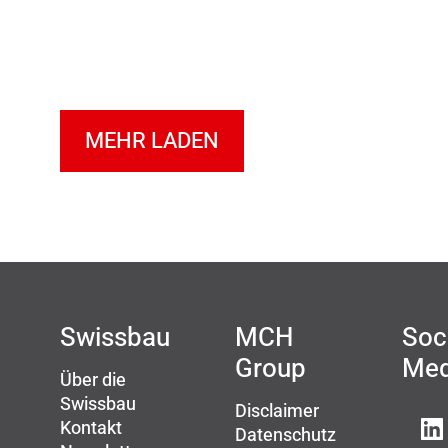
MEHR LADEN
Swissbau
MCH
Soc
Group
Med
Über die
Swissbau
Disclaimer
Kontakt
Datenschutz