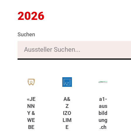
2026
Suchen
«JE
A&
a1-
NN
Z
aus
Y &
IZO
bild
WE
LIM
ung
BE
E
.ch