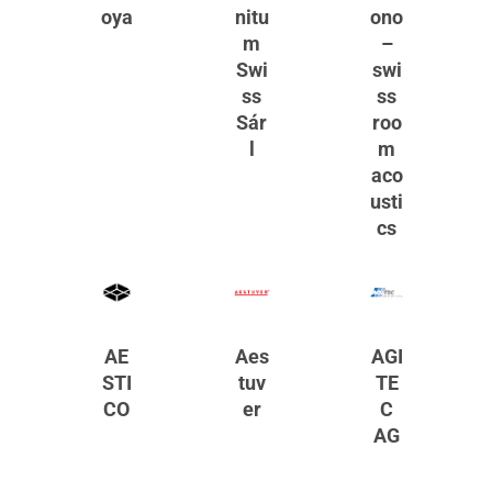
oya
nitu
ono
m
–
Swi
swi
ss
ss
Sár
roo
l
m
aco
usti
cs
AE
Aes
AGI
STI
tuv
TE
CO
er
C
AG