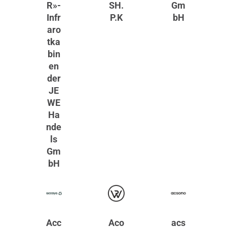
R»-
SH.
Gm
Infr
P.K
bH
aro
tka
bin
en
der
JE
WE
Ha
nde
ls
Gm
bH
Acc
Aco
acs