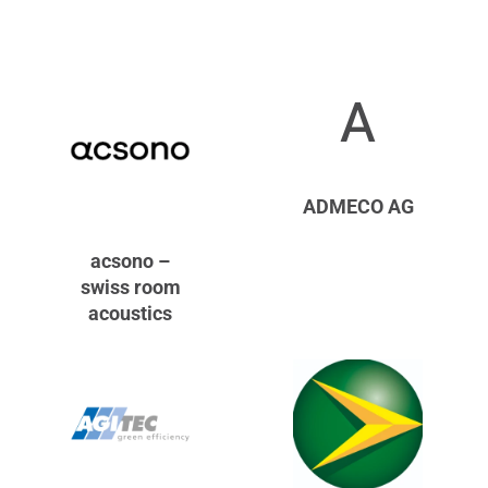
A
ADMECO AG
acsono –
swiss room
acoustics