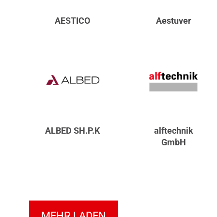
AESTICO
Aestuver
ALBED SH.P.K
alftechnik
GmbH
MEHR LADEN