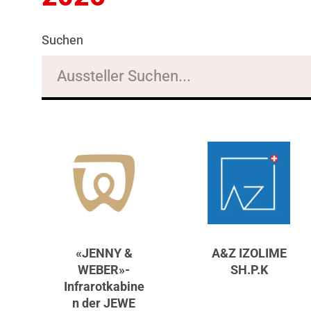
Suchen
«JENNY &
A&Z IZOLIME
WEBER»-
SH.P.K
Infrarotkabine
n der JEWE