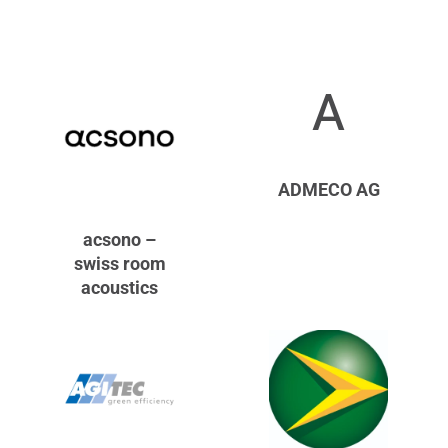
A
ADMECO AG
acsono –
swiss room
acoustics