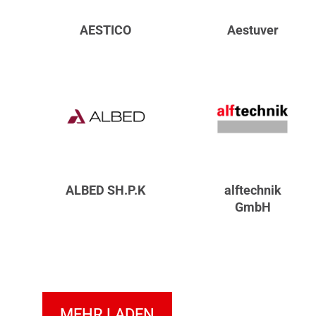
AESTICO
Aestuver
ALBED SH.P.K
alftechnik
GmbH
MEHR LADEN