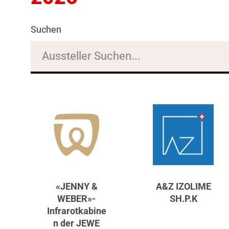
Suchen
«JENNY &
A&Z IZOLIME
WEBER»-
SH.P.K
Infrarotkabine
n der JEWE