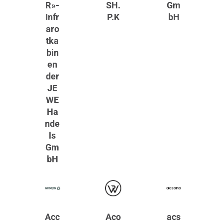
R»-
SH.
Gm
Infr
P.K
bH
aro
tka
bin
en
der
JE
WE
Ha
nde
ls
Gm
bH
Acc
Aco
acs