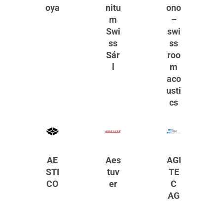
oya
nitu
ono
m
–
Swi
swi
ss
ss
Sár
roo
l
m
aco
usti
cs
AE
Aes
AGI
STI
tuv
TE
CO
er
C
AG