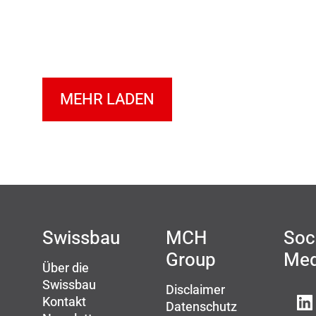
MEHR LADEN
Swissbau
MCH
Soc
Group
Med
Über die
Swissbau
Disclaimer
Kontakt
Datenschutz