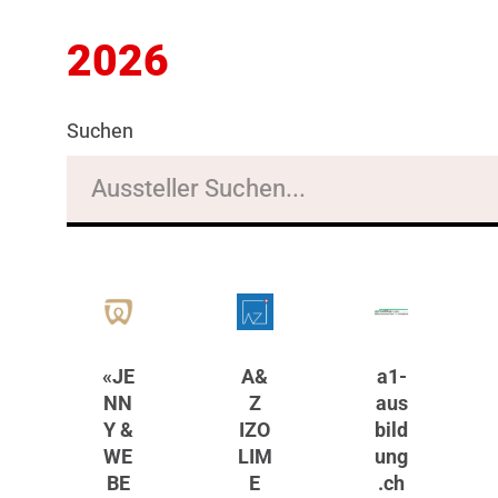
2026
Suchen
«JE
A&
a1-
NN
Z
aus
Y &
IZO
bild
WE
LIM
ung
BE
E
.ch