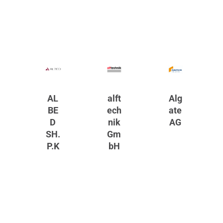
AL
alft
Alg
BE
ech
ate
D
nik
AG
SH.
Gm
P.K
bH