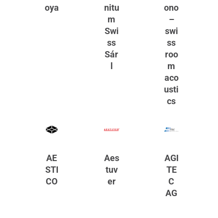
oya
nitu
ono
m
–
Swi
swi
ss
ss
Sár
roo
l
m
aco
usti
cs
AE
Aes
AGI
STI
tuv
TE
CO
er
C
AG