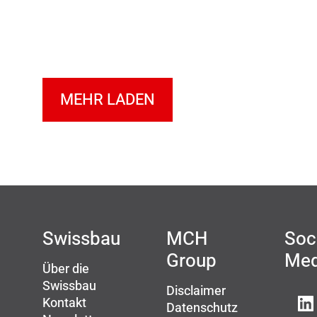
MEHR LADEN
Swissbau
MCH
Soc
Group
Med
Über die
Swissbau
Disclaimer
Kontakt
Datenschutz