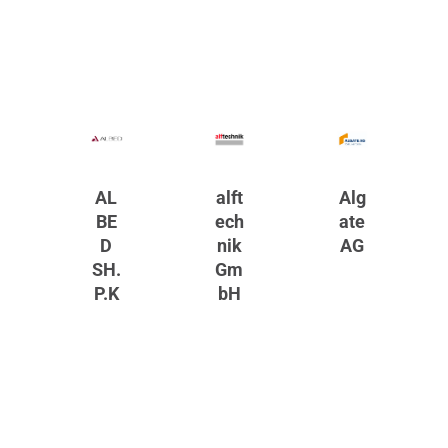
AL
alft
Alg
BE
ech
ate
D
nik
AG
SH.
Gm
P.K
bH