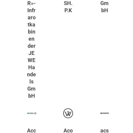
R»-
SH.
Gm
Infr
P.K
bH
aro
tka
bin
en
der
JE
WE
Ha
nde
ls
Gm
bH
Acc
Aco
acs