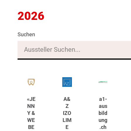
2026
Suchen
«JE
A&
a1-
NN
Z
aus
Y &
IZO
bild
WE
LIM
ung
BE
E
.ch