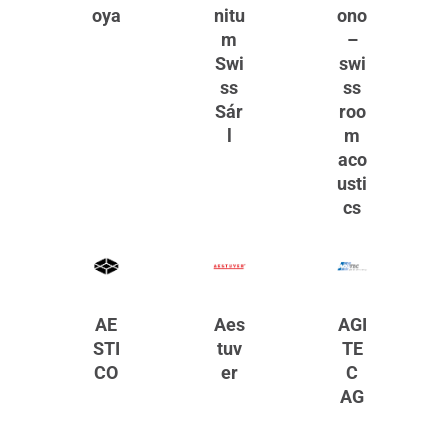
oya
nitu
ono
m
–
Swi
swi
ss
ss
Sár
roo
l
m
aco
usti
cs
AE
Aes
AGI
STI
tuv
TE
CO
er
C
AG