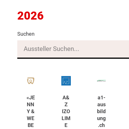
2026
Suchen
«JE
A&
a1-
NN
Z
aus
Y &
IZO
bild
WE
LIM
ung
BE
E
.ch