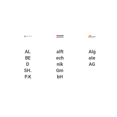
AL
alft
Alg
BE
ech
ate
D
nik
AG
SH.
Gm
P.K
bH