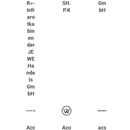
R»-
SH.
Gm
Infr
P.K
bH
aro
tka
bin
en
der
JE
WE
Ha
nde
ls
Gm
bH
Acc
Aco
acs