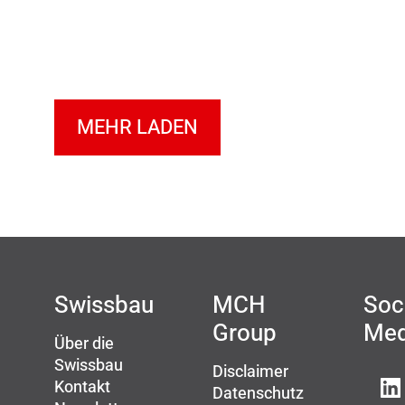
MEHR LADEN
Swissbau
MCH
Soc
Group
Med
Über die
Swissbau
Disclaimer
Kontakt
Datenschutz