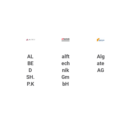
AL
alft
Alg
BE
ech
ate
D
nik
AG
SH.
Gm
P.K
bH