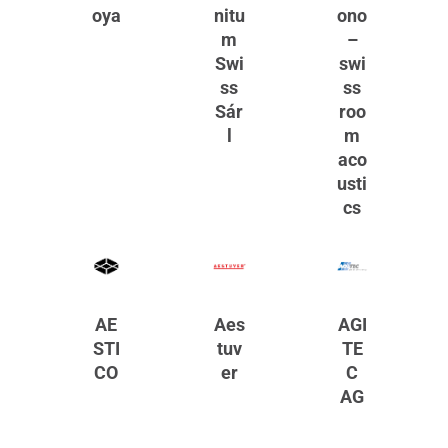
oya
nitu
ono
m
–
Swi
swi
ss
ss
Sár
roo
l
m
aco
usti
cs
AE
Aes
AGI
STI
tuv
TE
CO
er
C
AG