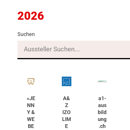
2026
Suchen
«JE
A&
a1-
NN
Z
aus
Y &
IZO
bild
WE
LIM
ung
BE
E
.ch