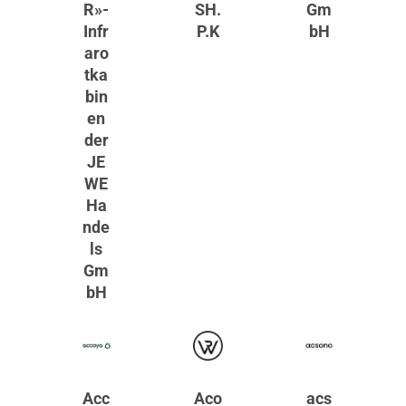
R»-
SH.
Gm
Infr
P.K
bH
aro
tka
bin
en
der
JE
WE
Ha
nde
ls
Gm
bH
Acc
Aco
acs