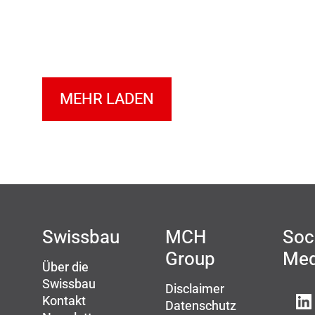
MEHR LADEN
Swissbau
MCH
Soc
Group
Med
Über die
Swissbau
Disclaimer
Kontakt
Datenschutz