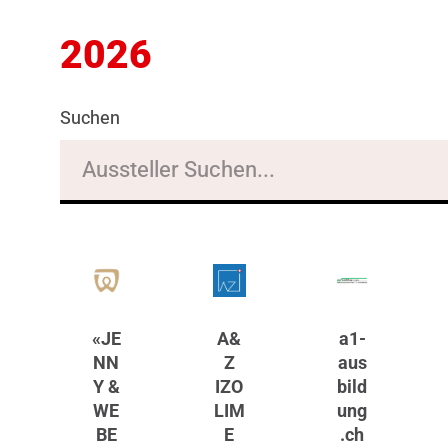
2026
Suchen
«JE
A&
a1-
NN
Z
aus
Y &
IZO
bild
WE
LIM
ung
BE
E
.ch