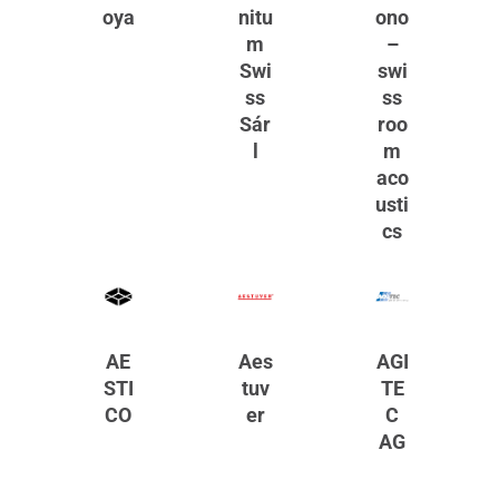
oya
nitu
ono
m
–
Swi
swi
ss
ss
Sár
roo
l
m
aco
usti
cs
AE
Aes
AGI
STI
tuv
TE
CO
er
C
AG