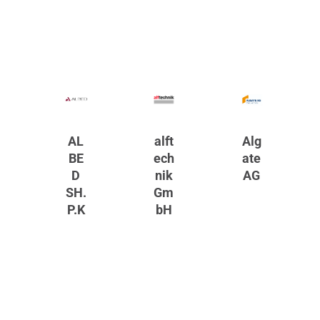
AL
alft
Alg
BE
ech
ate
D
nik
AG
SH.
Gm
P.K
bH