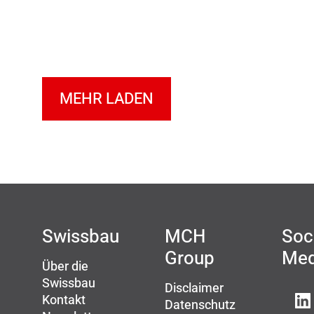
MEHR LADEN
Swissbau
MCH
Soc
Group
Med
Über die
Swissbau
Disclaimer
Kontakt
Datenschutz