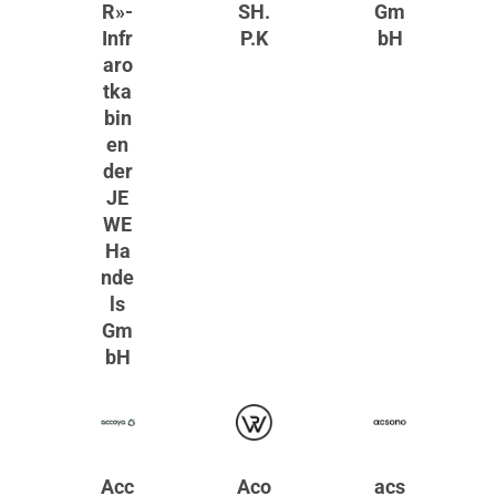
R»-
SH.
Gm
Infr
P.K
bH
aro
tka
bin
en
der
JE
WE
Ha
nde
ls
Gm
bH
Acc
Aco
acs