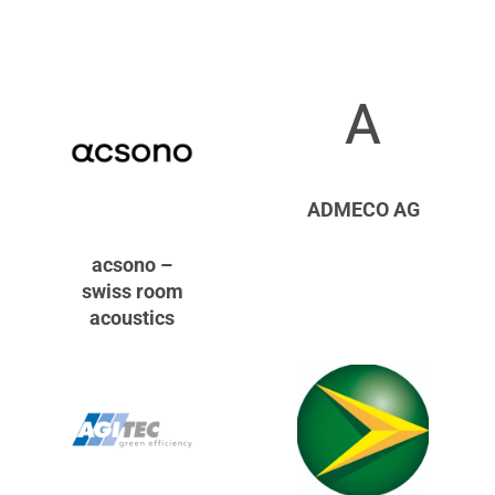
A
ADMECO AG
acsono –
swiss room
acoustics