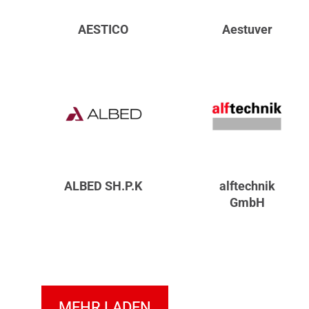
AESTICO
Aestuver
ALBED SH.P.K
alftechnik
GmbH
MEHR LADEN