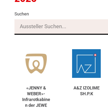
Suchen
«JENNY &
A&Z IZOLIME
WEBER»-
SH.P.K
Infrarotkabine
n der JEWE