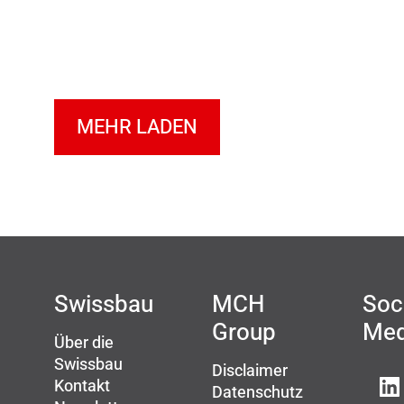
MEHR LADEN
Swissbau
MCH
Soc
Group
Med
Über die
Swissbau
Disclaimer
Kontakt
Datenschutz