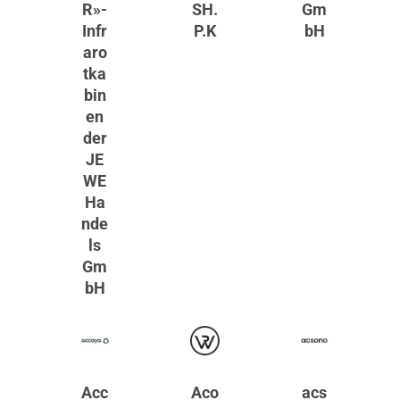
R»-
SH.
Gm
Infr
P.K
bH
aro
tka
bin
en
der
JE
WE
Ha
nde
ls
Gm
bH
Acc
Aco
acs