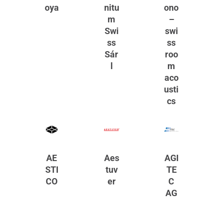
oya
nitu
ono
m
–
Swi
swi
ss
ss
Sár
roo
l
m
aco
usti
cs
AE
Aes
AGI
STI
tuv
TE
CO
er
C
AG