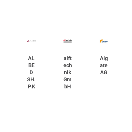
AL
alft
Alg
BE
ech
ate
D
nik
AG
SH.
Gm
P.K
bH