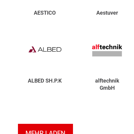
AESTICO
Aestuver
ALBED SH.P.K
alftechnik
GmbH
MEHR LADEN