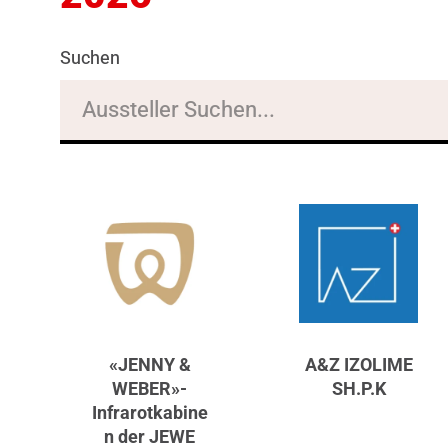
Suchen
«JENNY &
A&Z IZOLIME
WEBER»-
SH.P.K
Infrarotkabine
n der JEWE