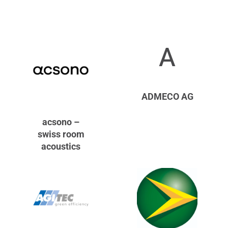
A
ADMECO AG
acsono –
swiss room
acoustics