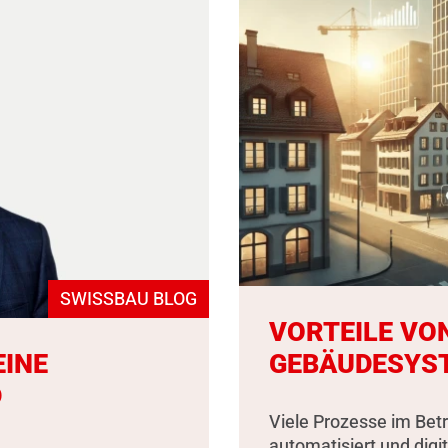
SWISSBAU BLOG
VORTEILE VO
EINE
GEBÄUDESYS
D
Viele Prozesse im Bet
automatisiert und digit