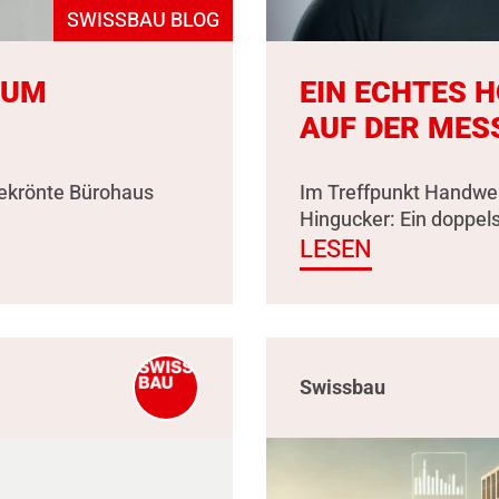
SWISSBAU BLOG
ZUM
EIN ECHTES 
AUF DER MES
gekrönte Bürohaus
Im Treffpunkt Handwer
Hingucker: Ein doppel
LESEN
Swissbau