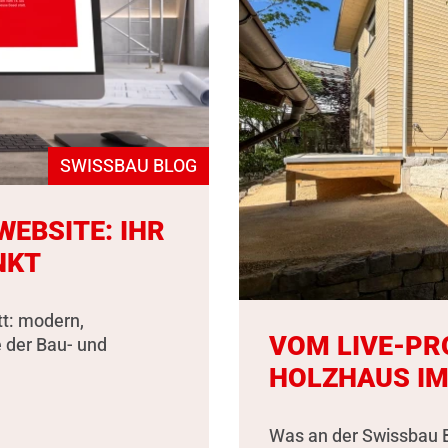
SWISSBAU BLOG
EBSITE: IHR
NKT
tt: modern,
VOM LIVE-PR
e der Bau- und
HOLZHAUS IM
Was an der Swissbau B