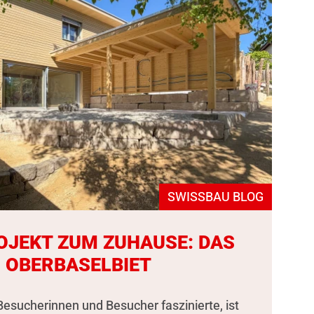
SWISSBAU BLOG
OJEKT ZUM ZUHAUSE: DAS
 OBERBASELBIET
esucherinnen und Besucher faszinierte, ist