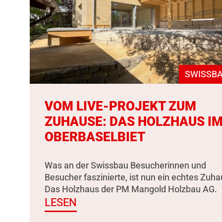
SWISSBA
VOM LIVE-PROJEKT ZUM
ZUHAUSE: DAS HOLZHAUS I
OBERBASELBIET
Was an der Swissbau Besucherinnen und
Besucher faszinierte, ist nun ein echtes Zuha
Das Holzhaus der PM Mangold Holzbau AG.
LESEN