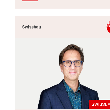
Swissbau
SWISSBA