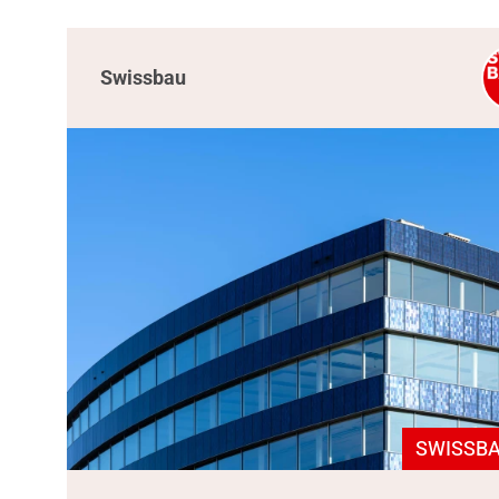
Swissbau
SWISSBA