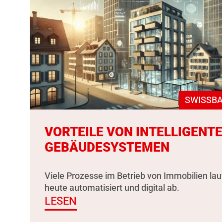
SWISSBA
VORTEILE VON INTELLIGENT
GEBÄUDESYSTEMEN
Viele Prozesse im Betrieb von Immobilien la
heute automatisiert und digital ab.
LESEN