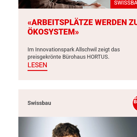
SWISSBA
«ARBEITSPLÄTZE WERDEN Z
ÖKOSYSTEM»
Im Innovationspark Allschwil zeigt das
preisgekrönte Bürohaus HORTUS.
LESEN
Swissbau