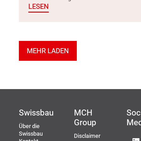
LESEN
MEHR LADEN
Swissbau
MCH
Soc
Group
Med
Über die
Swissbau
Disclaimer