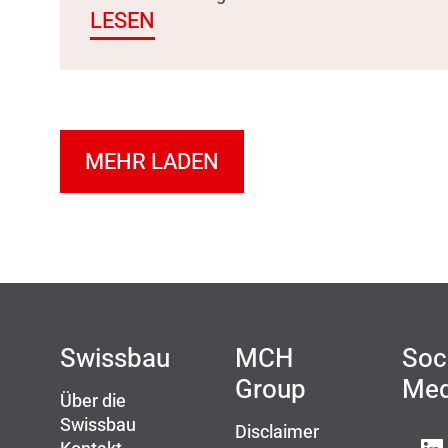
LESEN
MEHR LADEN
Swissbau
MCH
Soc
Group
Med
Über die
Swissbau
Disclaimer