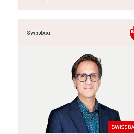
Swissbau
SWISSBA