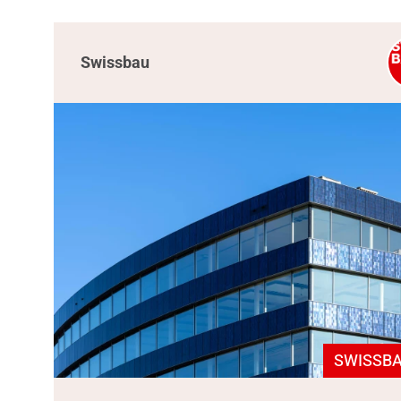
Swissbau
SWISSBA