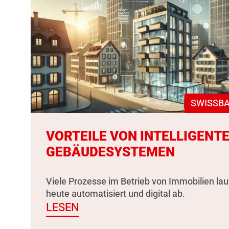
SWISSBA
VORTEILE VON INTELLIGENT
GEBÄUDESYSTEMEN
Viele Prozesse im Betrieb von Immobilien la
heute automatisiert und digital ab.
LESEN