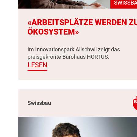
SWISSBA
«ARBEITSPLÄTZE WERDEN Z
ÖKOSYSTEM»
Im Innovationspark Allschwil zeigt das
preisgekrönte Bürohaus HORTUS.
LESEN
Swissbau