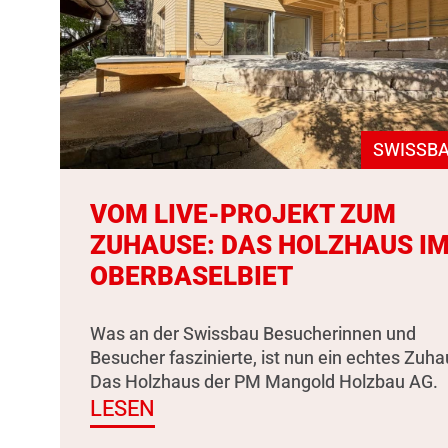
SWISSBA
VOM LIVE-PROJEKT ZUM
ZUHAUSE: DAS HOLZHAUS I
OBERBASELBIET
Was an der Swissbau Besucherinnen und
Besucher faszinierte, ist nun ein echtes Zuha
Das Holzhaus der PM Mangold Holzbau AG.
LESEN