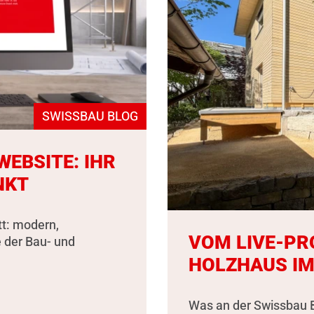
SWISSBAU BLOG
EBSITE: IHR
NKT
tt: modern,
VOM LIVE-PR
e der Bau- und
HOLZHAUS IM
Was an der Swissbau B