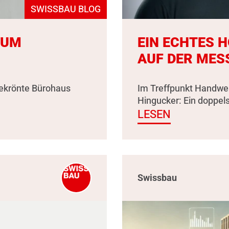
SWISSBAU BLOG
ZUM
EIN ECHTES 
AUF DER MES
gekrönte Bürohaus
Im Treffpunkt Handwer
Hingucker: Ein doppel
LESEN
Swissbau