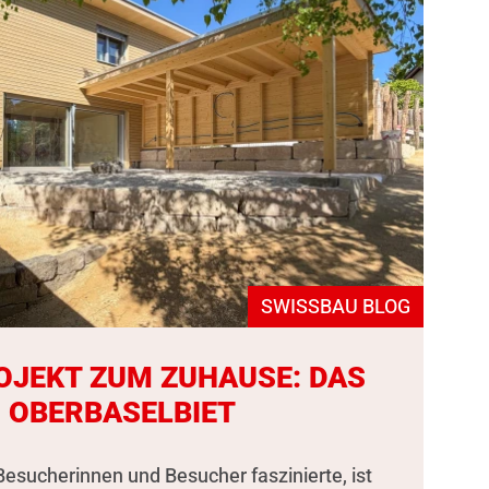
SWISSBAU BLOG
OJEKT ZUM ZUHAUSE: DAS
 OBERBASELBIET
esucherinnen und Besucher faszinierte, ist