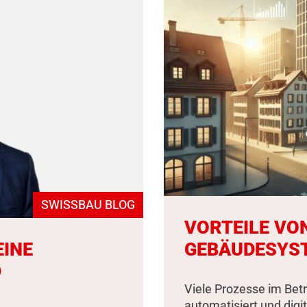
SWISSBAU BLOG
VORTEILE VO
EINE
GEBÄUDESYS
D
Viele Prozesse im Bet
automatisiert und digit