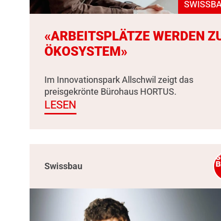
SWISSBA
«ARBEITSPLÄTZE WERDEN Z
ÖKOSYSTEM»
Im Innovationspark Allschwil zeigt das
preisgekrönte Bürohaus HORTUS.
LESEN
Swissbau