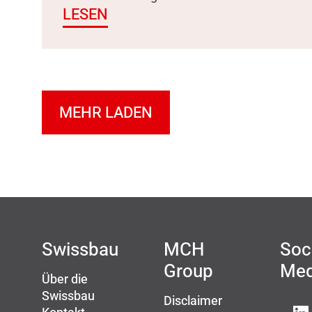
LESEN
MEHR LADEN
Swissbau
MCH
Soc
Group
Med
Über die
Swissbau
Disclaimer