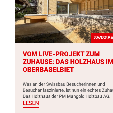
SWISSBA
VOM LIVE-PROJEKT ZUM
ZUHAUSE: DAS HOLZHAUS I
OBERBASELBIET
Was an der Swissbau Besucherinnen und
Besucher faszinierte, ist nun ein echtes Zuha
Das Holzhaus der PM Mangold Holzbau AG.
LESEN