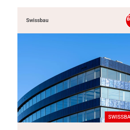
Swissbau
SWISSBA