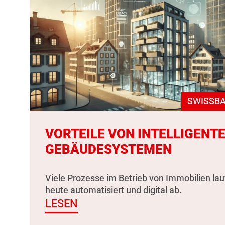
SWISSBA
VORTEILE VON INTELLIGENT
GEBÄUDESYSTEMEN
Viele Prozesse im Betrieb von Immobilien la
heute automatisiert und digital ab.
LESEN