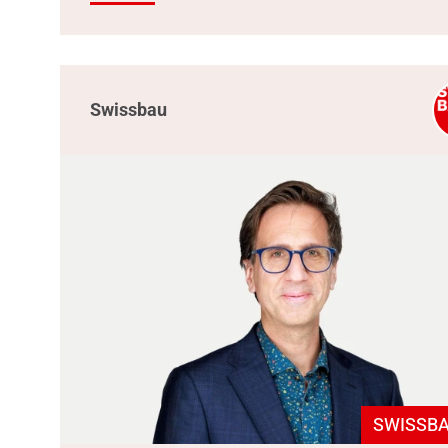
Swissbau
SWISSBA