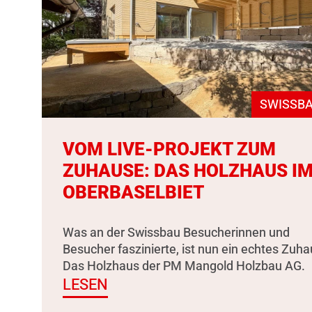
SWISSBA
VOM LIVE-PROJEKT ZUM
ZUHAUSE: DAS HOLZHAUS I
OBERBASELBIET
Was an der Swissbau Besucherinnen und
Besucher faszinierte, ist nun ein echtes Zuha
Das Holzhaus der PM Mangold Holzbau AG.
LESEN