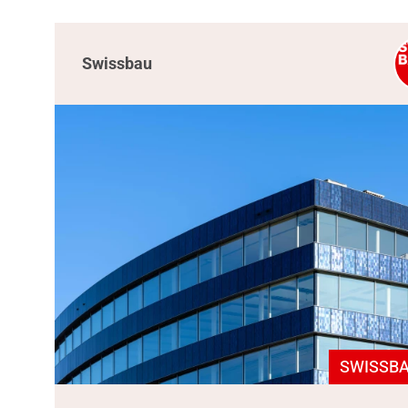
Swissbau
SWISSBA