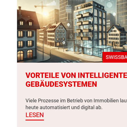
SWISSBA
VORTEILE VON INTELLIGENT
GEBÄUDESYSTEMEN
Viele Prozesse im Betrieb von Immobilien la
heute automatisiert und digital ab.
LESEN