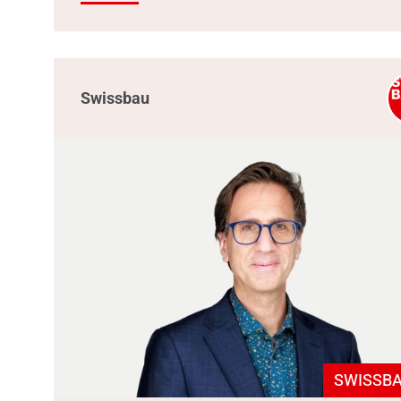
Swissbau
SWISSBA