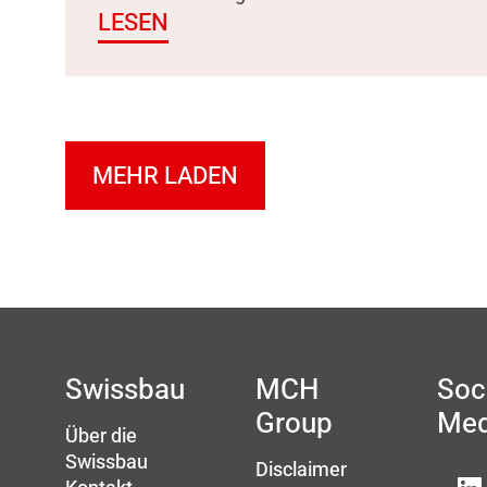
LESEN
MEHR LADEN
Swissbau
MCH
Soc
Group
Med
Über die
Swissbau
Disclaimer