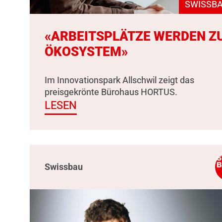
SWISSBA
«ARBEITSPLÄTZE WERDEN Z
ÖKOSYSTEM»
Im Innovationspark Allschwil zeigt das
preisgekrönte Bürohaus HORTUS.
LESEN
Swissbau