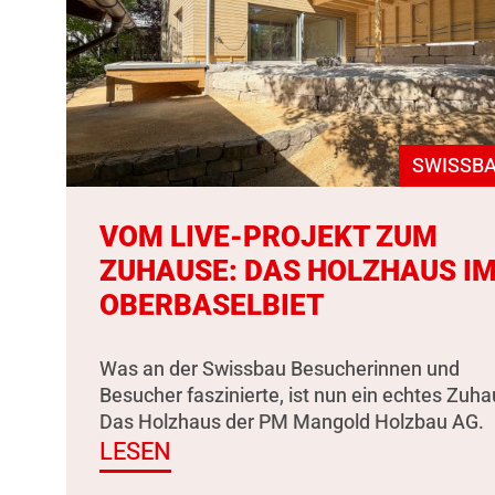
SWISSBA
VOM LIVE-PROJEKT ZUM
ZUHAUSE: DAS HOLZHAUS I
OBERBASELBIET
Was an der Swissbau Besucherinnen und
Besucher faszinierte, ist nun ein echtes Zuha
Das Holzhaus der PM Mangold Holzbau AG.
LESEN