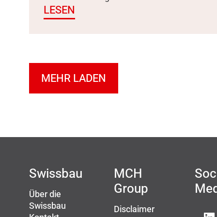
LESEN
MEHR LADEN
Swissbau
MCH
Soc
Group
Med
Über die
Swissbau
Disclaimer