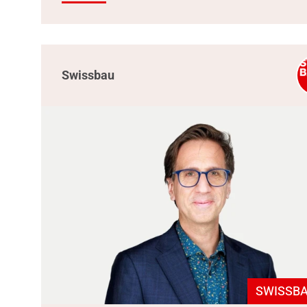
Swissbau
SWISSBA