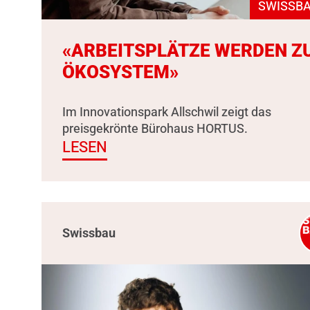
SWISSBA
«ARBEITSPLÄTZE WERDEN Z
ÖKOSYSTEM»
Im Innovationspark Allschwil zeigt das
preisgekrönte Bürohaus HORTUS.
LESEN
Swissbau