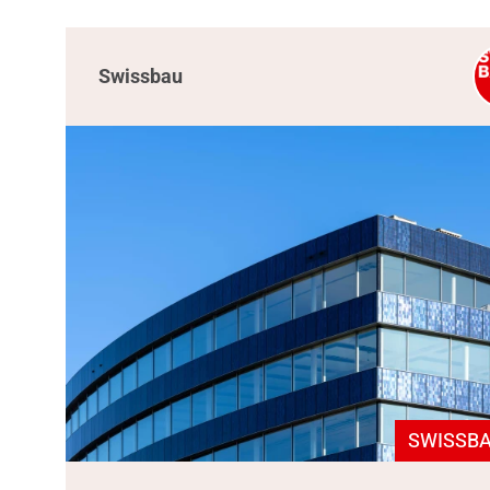
Swissbau
SWISSBA