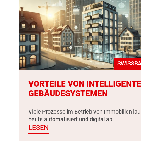
SWISSBA
VORTEILE VON INTELLIGENT
GEBÄUDESYSTEMEN
Viele Prozesse im Betrieb von Immobilien la
heute automatisiert und digital ab.
LESEN