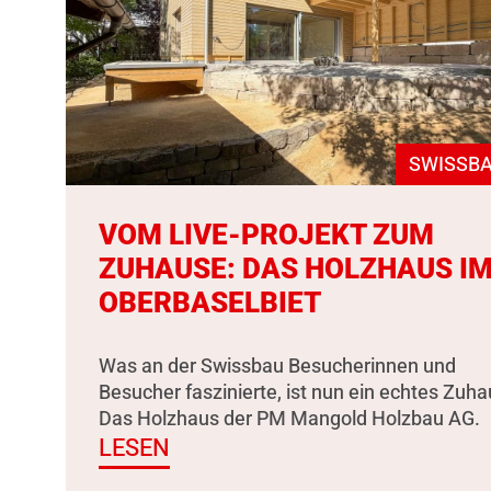
SWISSBA
VOM LIVE-PROJEKT ZUM
ZUHAUSE: DAS HOLZHAUS I
OBERBASELBIET
Was an der Swissbau Besucherinnen und
Besucher faszinierte, ist nun ein echtes Zuha
Das Holzhaus der PM Mangold Holzbau AG.
LESEN