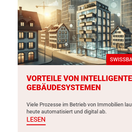
SWISSBA
VORTEILE VON INTELLIGENT
GEBÄUDESYSTEMEN
Viele Prozesse im Betrieb von Immobilien la
heute automatisiert und digital ab.
LESEN