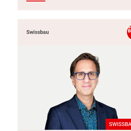
Swissbau
SWISSBA