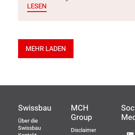
LESEN
MEHR LADEN
Swissbau
MCH
Soc
Group
Med
Über die
Swissbau
Disclaimer