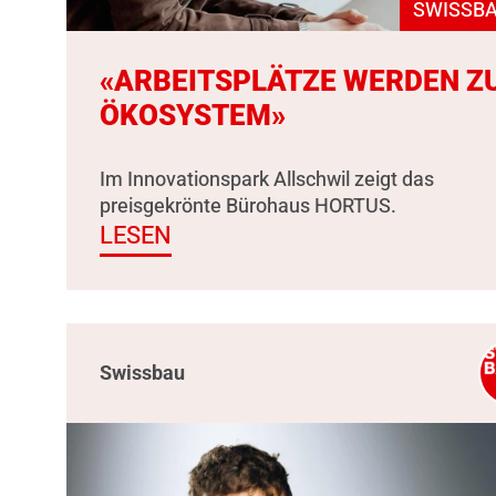
SWISSBA
«ARBEITSPLÄTZE WERDEN Z
ÖKOSYSTEM»
Im Innovationspark Allschwil zeigt das
preisgekrönte Bürohaus HORTUS.
LESEN
Swissbau