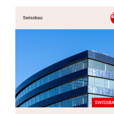
Swissbau
SWISSBA