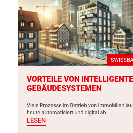
SWISSBA
VORTEILE VON INTELLIGENT
GEBÄUDESYSTEMEN
Viele Prozesse im Betrieb von Immobilien la
heute automatisiert und digital ab.
LESEN