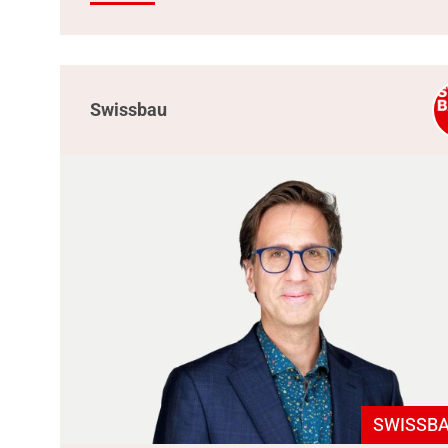
Swissbau
SWISSBA