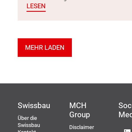
LESEN
MEHR LADEN
Swissbau
MCH
Soc
Group
Med
Über die
Swissbau
Disclaimer