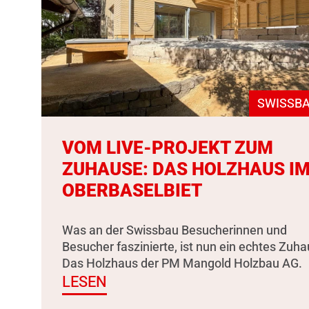
SWISSBA
VOM LIVE-PROJEKT ZUM
ZUHAUSE: DAS HOLZHAUS I
OBERBASELBIET
Was an der Swissbau Besucherinnen und
Besucher faszinierte, ist nun ein echtes Zuha
Das Holzhaus der PM Mangold Holzbau AG.
LESEN