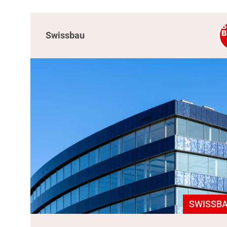
Swissbau
SWISSBA