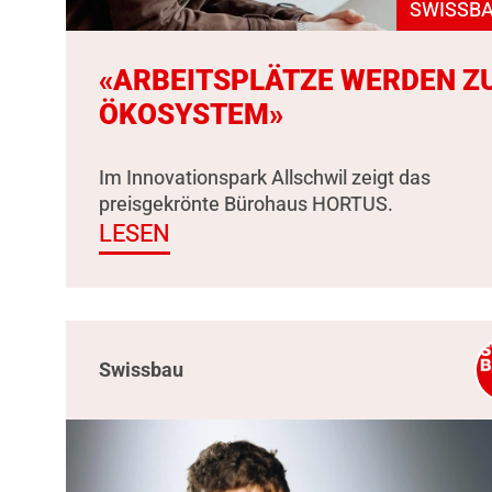
SWISSBA
«ARBEITSPLÄTZE WERDEN Z
ÖKOSYSTEM»
Im Innovationspark Allschwil zeigt das
preisgekrönte Bürohaus HORTUS.
LESEN
Swissbau