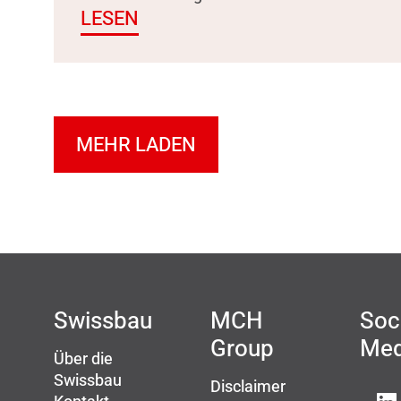
LESEN
MEHR LADEN
Swissbau
MCH
Soc
Group
Med
Über die
Swissbau
Disclaimer