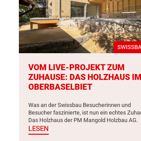
SWISSBA
VOM LIVE-PROJEKT ZUM
ZUHAUSE: DAS HOLZHAUS I
OBERBASELBIET
Was an der Swissbau Besucherinnen und
Besucher faszinierte, ist nun ein echtes Zuha
Das Holzhaus der PM Mangold Holzbau AG.
LESEN