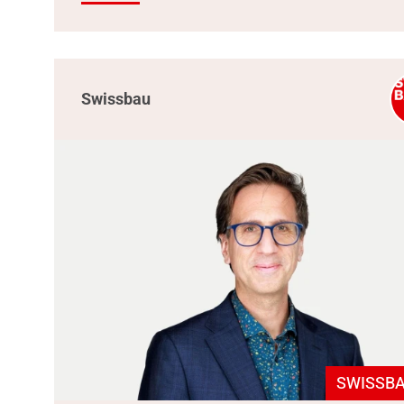
Swissbau
SWISSBA