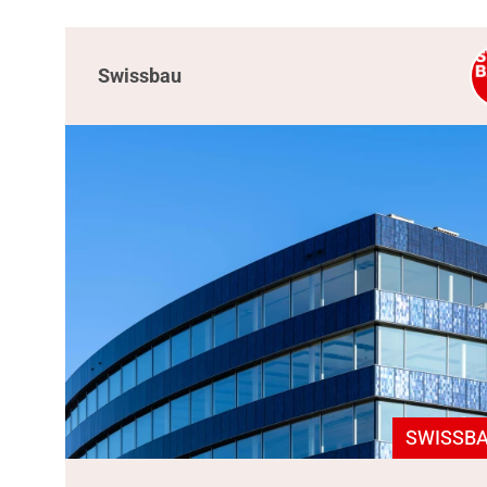
Swissbau
SWISSBA