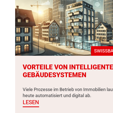
SWISSBA
VORTEILE VON INTELLIGENT
GEBÄUDESYSTEMEN
Viele Prozesse im Betrieb von Immobilien la
heute automatisiert und digital ab.
LESEN