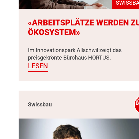
SWISSBA
«ARBEITSPLÄTZE WERDEN Z
ÖKOSYSTEM»
Im Innovationspark Allschwil zeigt das
preisgekrönte Bürohaus HORTUS.
LESEN
Swissbau