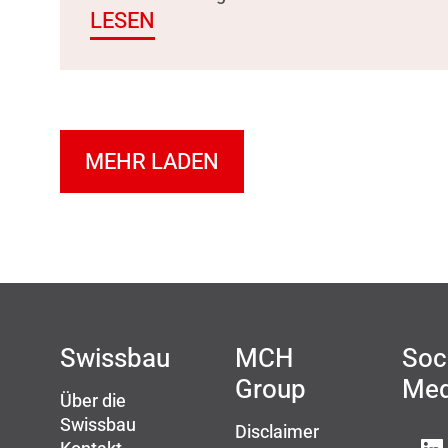
LESEN
MEHR LADEN
Swissbau
MCH
Soc
Group
Med
Über die
Swissbau
Disclaimer