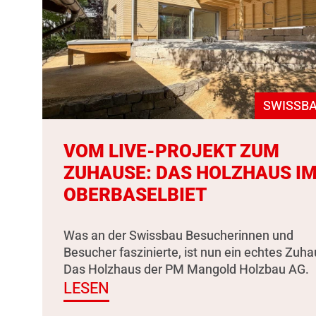
SWISSBA
VOM LIVE-PROJEKT ZUM
ZUHAUSE: DAS HOLZHAUS I
OBERBASELBIET
Was an der Swissbau Besucherinnen und
Besucher faszinierte, ist nun ein echtes Zuha
Das Holzhaus der PM Mangold Holzbau AG.
LESEN