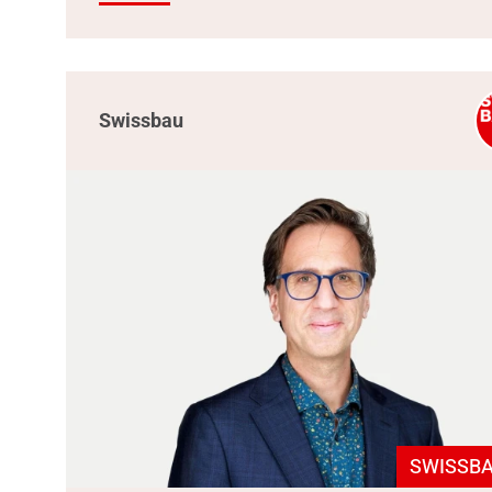
Swissbau
SWISSBA