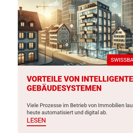
SWISSBA
VORTEILE VON INTELLIGENT
GEBÄUDESYSTEMEN
Viele Prozesse im Betrieb von Immobilien la
heute automatisiert und digital ab.
LESEN