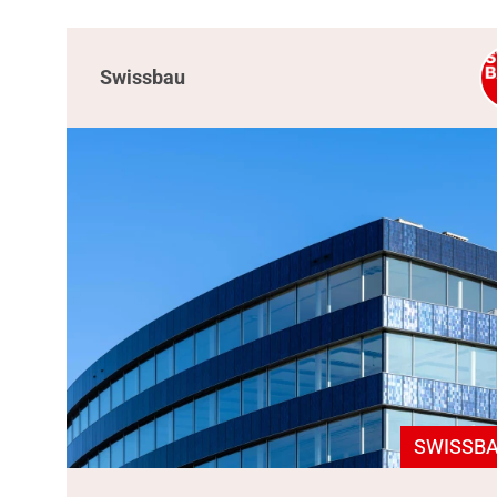
Swissbau
SWISSBA