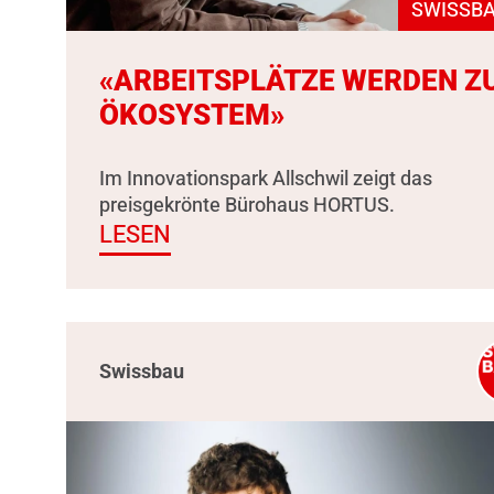
SWISSBA
«ARBEITSPLÄTZE WERDEN Z
ÖKOSYSTEM»
Im Innovationspark Allschwil zeigt das
preisgekrönte Bürohaus HORTUS.
LESEN
Swissbau