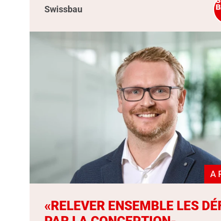
Swissbau
A 
«RELEVER ENSEMBLE LES DÉ