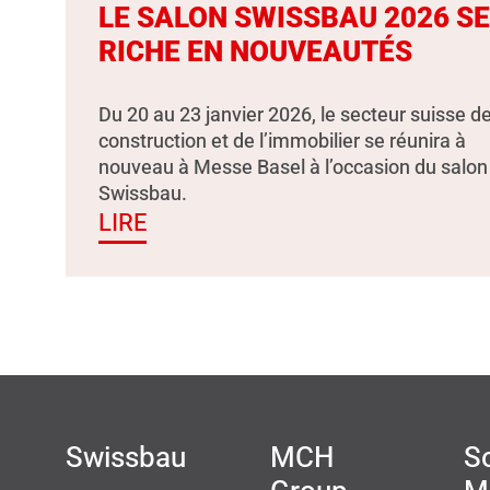
LE SALON SWISSBAU 2026 S
RICHE EN NOUVEAUTÉS
Du 20 au 23 janvier 2026, le secteur suisse de
construction et de l’immobilier se réunira à
nouveau à Messe Basel à l’occasion du salon
Swissbau.
LIRE
Swissbau
MCH
So