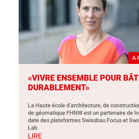
A 
«VIVRE ENSEMBLE POUR BÂT
DURABLEMENT»
La Haute école d’architecture, de constructio
de géomatique FHNW est un partenaire de l
date des plateformes Swissbau Focus et Sw
Lab.
LIRE