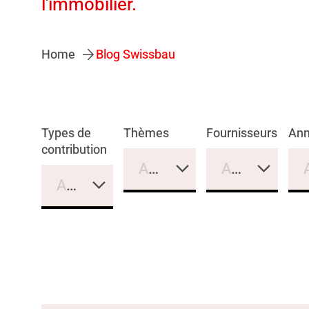
l'immobilier.
Home
Blog Swissbau
Types de
Thèmes
Fournisseurs
An
contribution
Aucune sélection
Aucune sélec
Aucune sélection