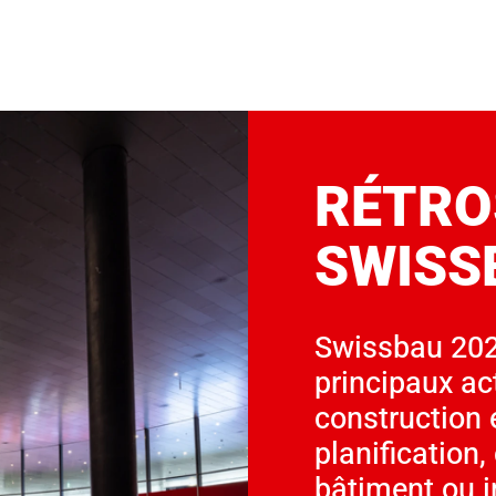
RÉTRO
SWISS
Swissbau 202
principaux ac
construction e
planification
bâtiment ou i