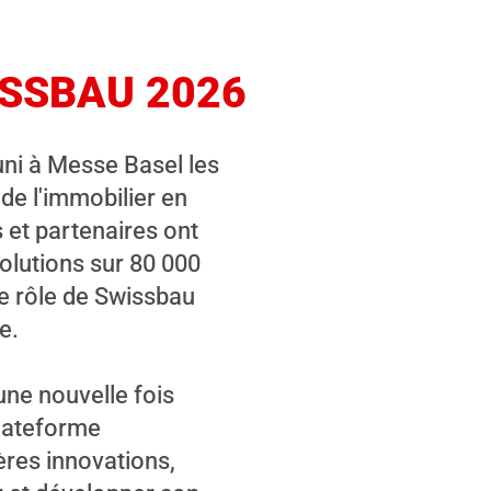
SSBAU 2026
uni à Messe Basel les
 de l'immobilier en
 et partenaires ont
This content is no
solutions sur 80 000
given your consent
le rôle de Swissbau
marketing cookies
e.
une nouvelle fois
lateforme
ères innovations,