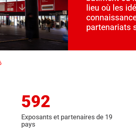
lieu où les id
connaissances
partenariats 
6
592
Exposants et partenaires de 19
pays