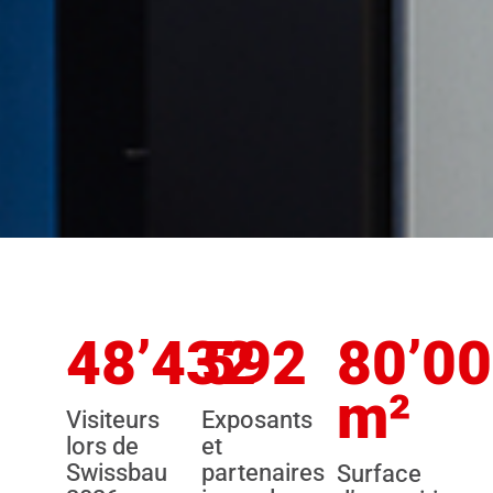
48’432
592
80’0
m²
Visiteurs
Exposants
lors de
et
Swissbau
partenaires
Surface