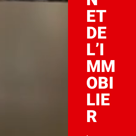
ET
DE
L’I
MM
OBI
LIE
R