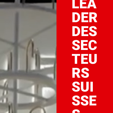
LEA
DER
DES
SEC
TEU
RS
SUI
SSE