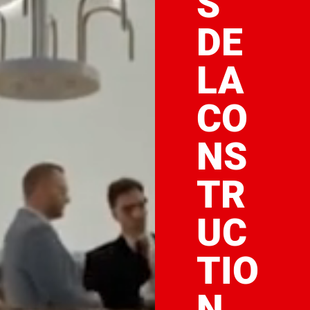
S
DE
LA
CO
NS
TR
UC
TIO
N