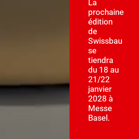
La
prochaine
édition
de
Swissbau
se
tiendra
du 18 au
21/22
janvier
2028 à
Messe
Basel.