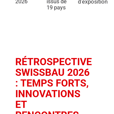
2026
issus de
d’exposition
19 pays
This content 
RÉTROSPECTIVE
not displayed
because you
SWISSBAU 2026
have not give
: TEMPS FORTS,
your consent
By loading th
INNOVATIONS
content, you
ET
accept
marketing