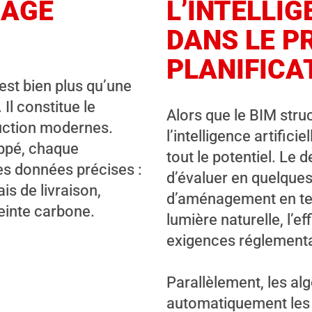
GAGE
L’INTELLIG
DANS LE P
PLANIFICA
est bien plus qu’une
Il constitue le
Alors que le BIM stru
uction modernes.
l’intelligence artifi
ppé, chaque
tout le potentiel. Le
s données précises :
d’évaluer en quelque
is de livraison,
d’aménagement en ten
inte carbone.
lumière naturelle, l’e
exigences réglementa
Parallèlement, les al
automatiquement les 