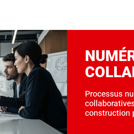
NUMÉR
COLLA
Processus nu
collaborative
construction 