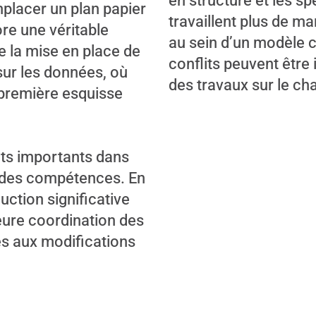
en structure et les s
lacer un plan papier
travaillent plus de m
re une véritable
au sein d’un modèle c
ue la mise en place de
conflits peuvent être 
sur les données, où
des travaux sur le cha
a première esquisse
nts importants dans
t des compétences. En
uction significative
leure coordination des
és aux modifications