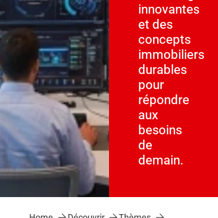
innovantes
et des
concepts
immobiliers
durables
pour
répondre
aux
besoins
de
demain.
Home
Découvrir
Thèmes