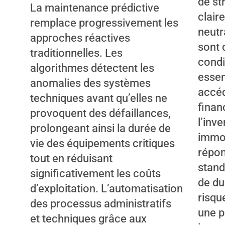
de st
La maintenance prédictive
clair
remplace progressivement les
neutr
approches réactives
sont 
traditionnelles. Les
condi
algorithmes détectent les
essen
anomalies des systèmes
accé
techniques avant qu’elles ne
finan
provoquent des défaillances,
l’inve
prolongeant ainsi la durée de
immob
vie des équipements critiques
répon
tout en réduisant
stand
significativement les coûts
de du
d’exploitation. L’automatisation
risqu
des processus administratifs
une p
et techniques grâce aux