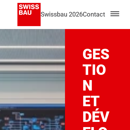
Swissbau 2026
Contact
GES
TIO
N
ET
DÉV