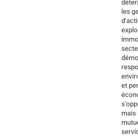
déter
les g
d’acti
explo
immob
secte
démo
respo
envi
et p
écon
s’opp
mais 
mutu
servi