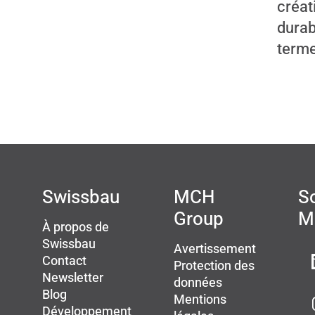
créat
durab
terme
Swissbau
MCH
So
Group
M
À propos de
Swissbau
Avertissement
Contact
Protection des
Newsletter
données
Blog
Mentions
Développement