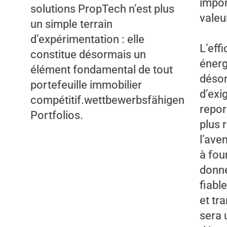
impor
solutions PropTech n’est plus
valeu
un simple terrain
d’expérimentation : elle
L’effi
constitue désormais un
énerg
élément fondamental de tout
déso
portefeuille immobilier
d’exi
compétitif.wettbewerbsfähigen
repor
Portfolios.
plus 
l’aven
à fou
donn
fiable
et tr
sera 