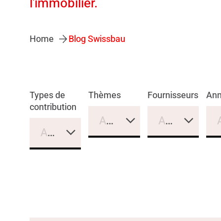
l'immobilier.
Home
Blog Swissbau
Types de
Thèmes
Fournisseurs
An
contribution
Aucune sélection
Aucune sélec
Aucune sélection