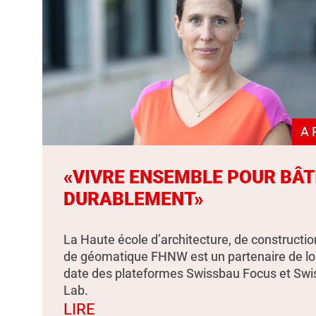
A 
«VIVRE ENSEMBLE POUR BÂT
DURABLEMENT»
La Haute école d’architecture, de constructio
de géomatique FHNW est un partenaire de l
date des plateformes Swissbau Focus et Sw
Lab.
LIRE