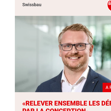
Swissbau
A 
«RELEVER ENSEMBLE LES DÉ