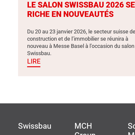
LE SALON SWISSBAU 2026 S
RICHE EN NOUVEAUTÉS
Du 20 au 23 janvier 2026, le secteur suisse de
construction et de l’immobilier se réunira à
nouveau à Messe Basel à l’occasion du salon
Swissbau.
LIRE
Swissbau
MCH
So