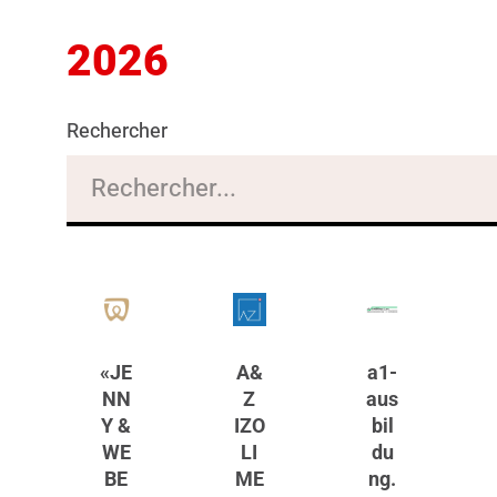
2026
Rechercher
«JE
A&
a1-
NN
Z
aus
Y &
IZO
bil
WE
LI
du
BE
ME
ng.