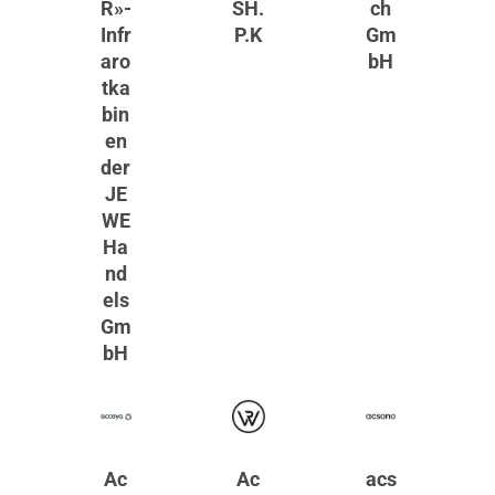
R»-
SH.
ch
Infr
P.K
Gm
aro
bH
tka
bin
en
der
JE
WE
Ha
nd
els
Gm
bH
Ac
Ac
acs