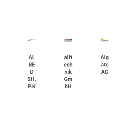
AL
alft
Alg
BE
ech
ate
D
nik
AG
SH.
Gm
P.K
bH