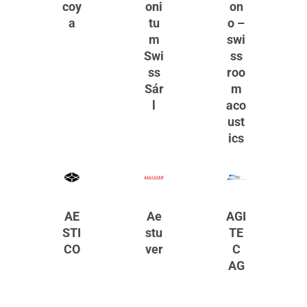
coy
oni
on
a
tu
o –
m
swi
Swi
ss
ss
roo
Sár
m
l
aco
ust
ics
AE
Ae
AGI
STI
stu
TE
CO
ver
C
AG