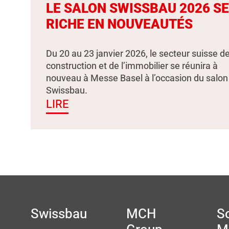
LE SALON SWISSBAU 2026 S
RICHE EN NOUVEAUTÉS
Du 20 au 23 janvier 2026, le secteur suisse de
construction et de l’immobilier se réunira à
nouveau à Messe Basel à l’occasion du salon
Swissbau.
LIRE
Swissbau
MCH
So