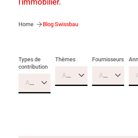
l'immobilier.
Home
Blog Swissbau
Types de
Thèmes
Fournisseurs
An
contribution
Aucune sélection
Aucune sélec
Aucune sélection