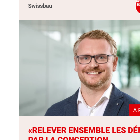
Swissbau
A 
«RELEVER ENSEMBLE LES DÉ