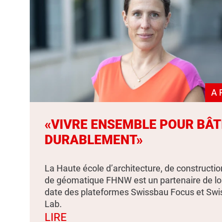
A 
«VIVRE ENSEMBLE POUR BÂT
DURABLEMENT»
La Haute école d’architecture, de constructio
de géomatique FHNW est un partenaire de l
date des plateformes Swissbau Focus et Sw
Lab.
LIRE