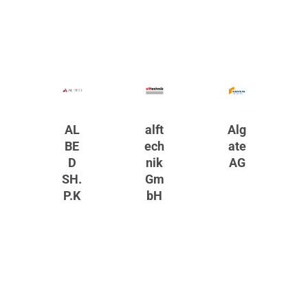
AL
alft
Alg
BE
ech
ate
D
nik
AG
SH.
Gm
P.K
bH