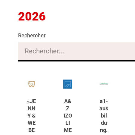
2026
Rechercher
«JE
A&
a1-
NN
Z
aus
Y &
IZO
bil
WE
LI
du
BE
ME
ng.