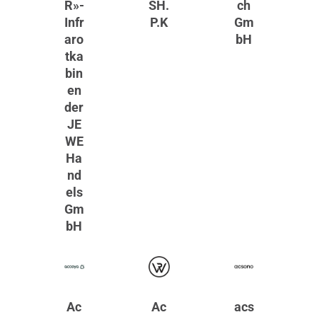
R»-
SH.
ch
Infr
P.K
Gm
aro
bH
tka
bin
en
der
JE
WE
Ha
nd
els
Gm
bH
Ac
Ac
acs