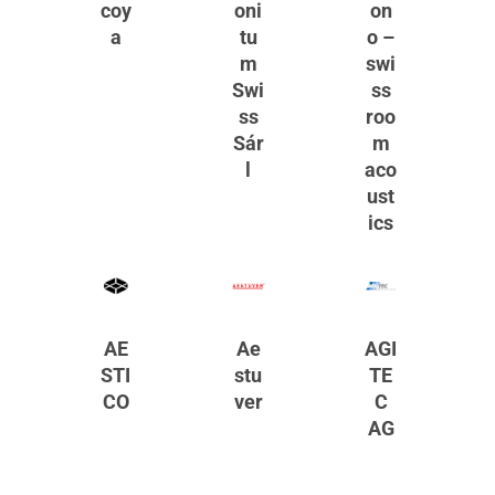
coy
oni
on
a
tu
o –
m
swi
Swi
ss
ss
roo
Sár
m
l
aco
ust
ics
AE
Ae
AGI
STI
stu
TE
CO
ver
C
AG