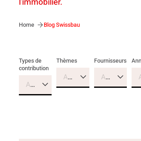
l'immobilier.
Home
Blog Swissbau
Types de
Thèmes
Fournisseurs
An
contribution
Aucune sélection
Aucune sélec
Aucune sélection