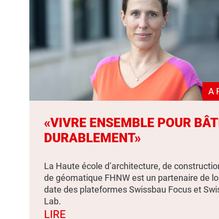
A 
«VIVRE ENSEMBLE POUR BÂT
DURABLEMENT»
La Haute école d’architecture, de constructio
de géomatique FHNW est un partenaire de l
date des plateformes Swissbau Focus et Sw
Lab.
LIRE