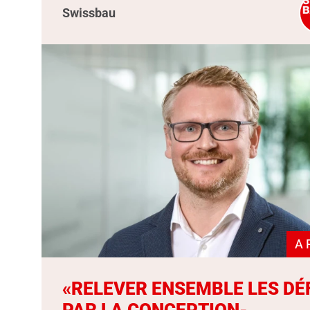
Swissbau
A 
«RELEVER ENSEMBLE LES DÉ