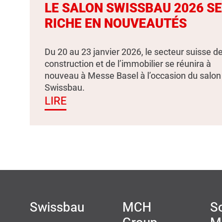
LE SALON SWISSBAU 2026 S
RICHE EN NOUVEAUTÉS
Du 20 au 23 janvier 2026, le secteur suisse de
construction et de l’immobilier se réunira à
nouveau à Messe Basel à l’occasion du salon
Swissbau.
LIRE
Swissbau
MCH
So