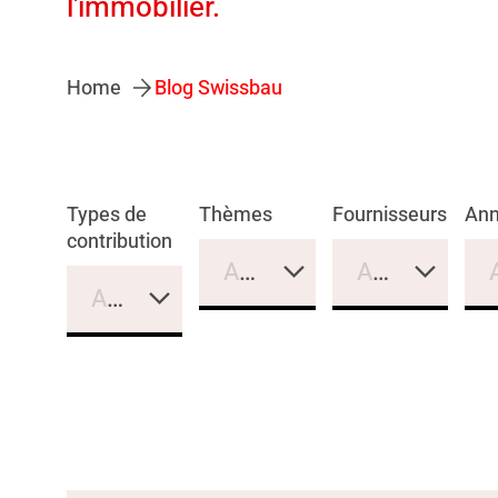
l'immobilier.
Home
Blog Swissbau
Types de
Thèmes
Fournisseurs
An
contribution
Aucune sélection
Aucune sélec
Aucune sélection