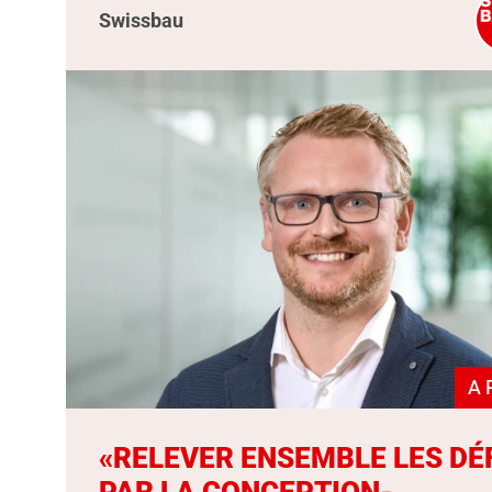
Swissbau
A 
«RELEVER ENSEMBLE LES DÉ