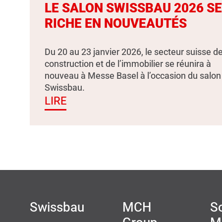
LE SALON SWISSBAU 2026 S
RICHE EN NOUVEAUTÉS
Du 20 au 23 janvier 2026, le secteur suisse de
construction et de l’immobilier se réunira à
nouveau à Messe Basel à l’occasion du salon
Swissbau.
LIRE
Swissbau
MCH
So