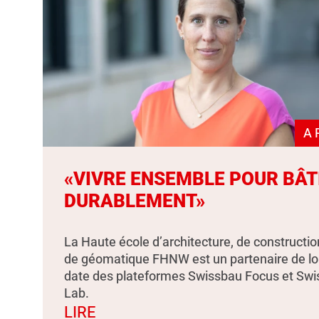
A 
«VIVRE ENSEMBLE POUR BÂT
DURABLEMENT»
La Haute école d’architecture, de constructio
de géomatique FHNW est un partenaire de l
date des plateformes Swissbau Focus et Sw
Lab.
LIRE