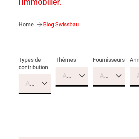
l'immobilier.
Home
Blog Swissbau
Types de
Thèmes
Fournisseurs
An
contribution
Aucune sélection
Aucune sélec
Aucune sélection