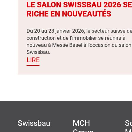
LE SALON SWISSBAU 2026 S
RICHE EN NOUVEAUTÉS
Du 20 au 23 janvier 2026, le secteur suisse de
construction et de l’immobilier se réunira à
nouveau à Messe Basel à l’occasion du salon
Swissbau.
LIRE
Swissbau
MCH
So