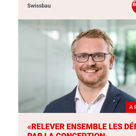
Swissbau
A 
«RELEVER ENSEMBLE LES DÉ