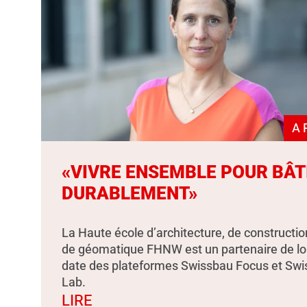
A 
«VIVRE ENSEMBLE POUR BÂT
DURABLEMENT»
La Haute école d’architecture, de constructio
de géomatique FHNW est un partenaire de l
date des plateformes Swissbau Focus et Sw
Lab.
LIRE