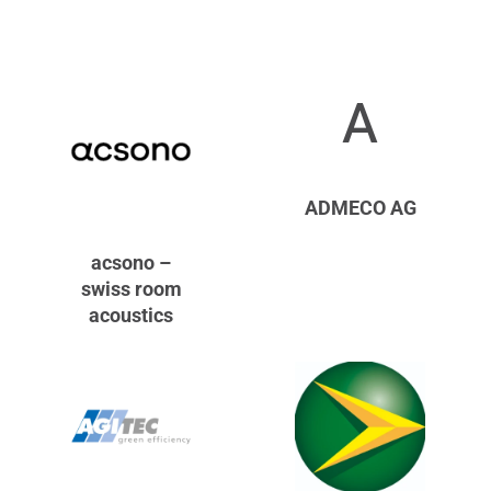
A
ADMECO AG
acsono –
swiss room
acoustics