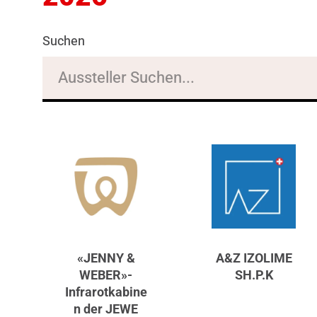
Suchen
«JENNY &
A&Z IZOLIME
WEBER»-
SH.P.K
Infrarotkabine
n der JEWE