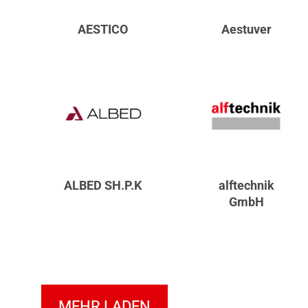
AESTICO
Aestuver
ALBED SH.P.K
alftechnik
GmbH
MEHR LADEN