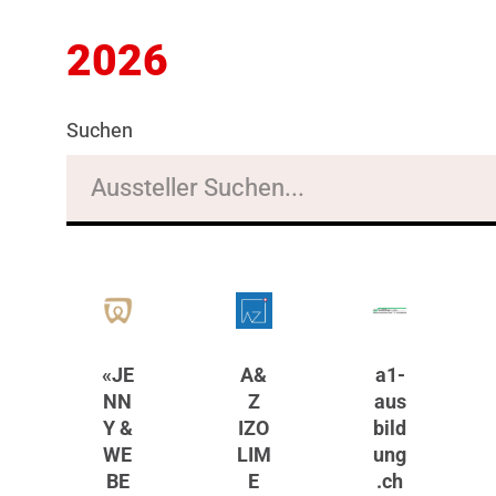
2026
Suchen
«JE
A&
a1-
NN
Z
aus
Y &
IZO
bild
WE
LIM
ung
BE
E
.ch