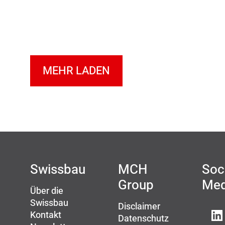
MEHR LADEN
Swissbau
MCH
Soc
Group
Med
Über die
Swissbau
Disclaimer
Kontakt
Datenschutz