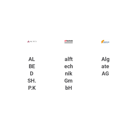
AL
alft
Alg
BE
ech
ate
D
nik
AG
SH.
Gm
P.K
bH