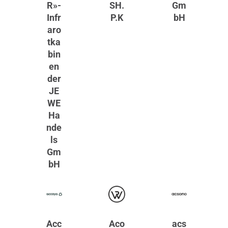
R»-
SH.
Gm
Infr
P.K
bH
aro
tka
bin
en
der
JE
WE
Ha
nde
ls
Gm
bH
Acc
Aco
acs