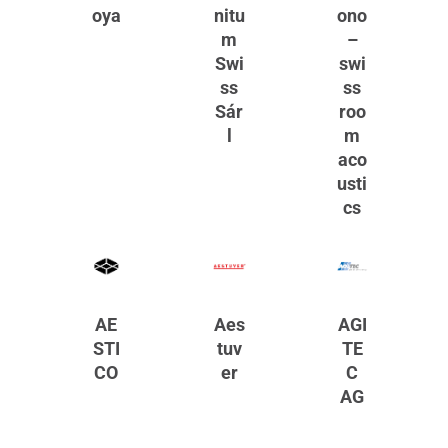
oya
nitu
ono
m
–
Swi
swi
ss
ss
Sár
roo
l
m
aco
usti
cs
AE
Aes
AGI
STI
tuv
TE
CO
er
C
AG