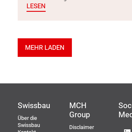
LESEN
MEHR LADEN
Swissbau
MCH
Soc
Group
Med
Über die
Swissbau
Disclaimer