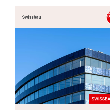
Swissbau
SWISSBA