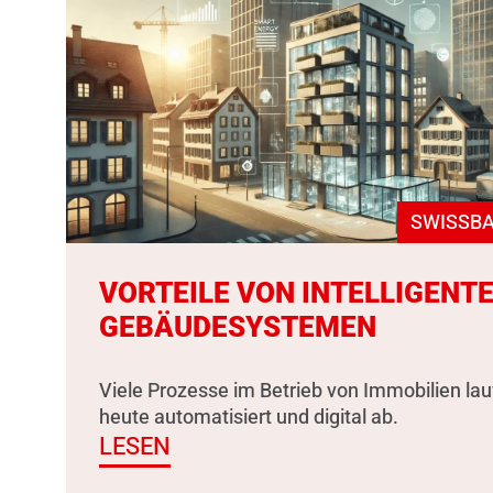
SWISSBA
VORTEILE VON INTELLIGENT
GEBÄUDESYSTEMEN
Viele Prozesse im Betrieb von Immobilien la
heute automatisiert und digital ab.
LESEN