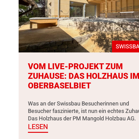
SWISSBA
VOM LIVE-PROJEKT ZUM
ZUHAUSE: DAS HOLZHAUS I
OBERBASELBIET
Was an der Swissbau Besucherinnen und
Besucher faszinierte, ist nun ein echtes Zuha
Das Holzhaus der PM Mangold Holzbau AG.
LESEN