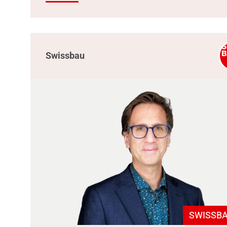
Swissbau
SWISSBA