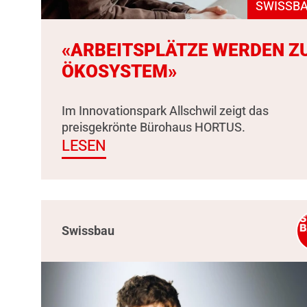
SWISSBA
«ARBEITSPLÄTZE WERDEN Z
ÖKOSYSTEM»
Im Innovationspark Allschwil zeigt das
preisgekrönte Bürohaus HORTUS.
LESEN
Swissbau