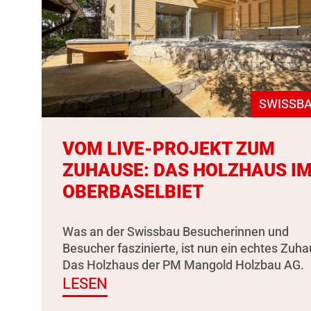
SWISSBA
VOM LIVE-PROJEKT ZUM
ZUHAUSE: DAS HOLZHAUS I
OBERBASELBIET
Was an der Swissbau Besucherinnen und
Besucher faszinierte, ist nun ein echtes Zuha
Das Holzhaus der PM Mangold Holzbau AG.
LESEN