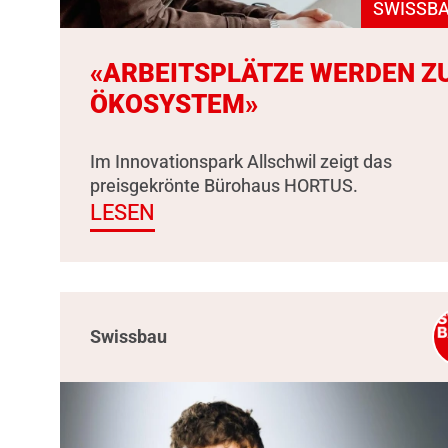
SWISSBA
«ARBEITSPLÄTZE WERDEN Z
ÖKOSYSTEM»
Im Innovationspark Allschwil zeigt das
preisgekrönte Bürohaus HORTUS.
LESEN
Swissbau