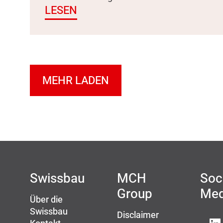
LESEN
MEHR LADEN
Swissbau
MCH
Soc
Group
Med
Über die
Swissbau
Disclaimer