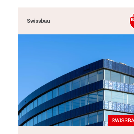
Swissbau
SWISSBA