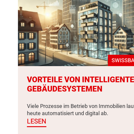
SWISSBA
VORTEILE VON INTELLIGENT
GEBÄUDESYSTEMEN
Viele Prozesse im Betrieb von Immobilien la
heute automatisiert und digital ab.
LESEN