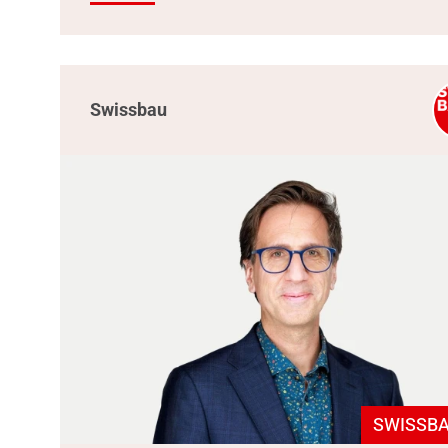
Swissbau
SWISSBA