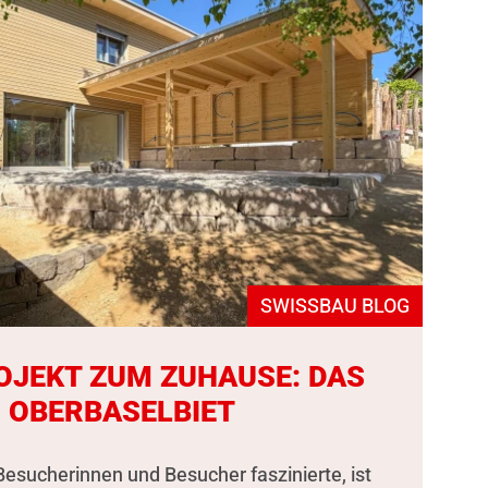
SWISSBAU BLOG
OJEKT ZUM ZUHAUSE: DAS
 OBERBASELBIET
esucherinnen und Besucher faszinierte, ist