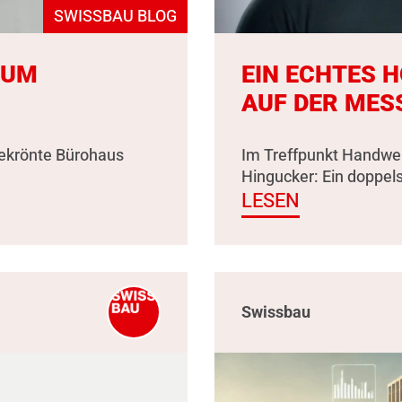
SWISSBAU BLOG
ZUM
EIN ECHTES 
AUF DER MES
gekrönte Bürohaus
Im Treffpunkt Handwer
Hingucker: Ein doppel
LESEN
Swissbau