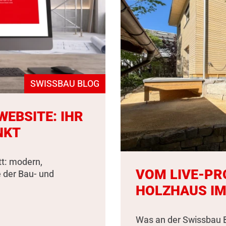
SWISSBAU BLOG
EBSITE: IHR
NKT
tt: modern,
VOM LIVE-PR
e der Bau- und
HOLZHAUS IM
Was an der Swissbau B