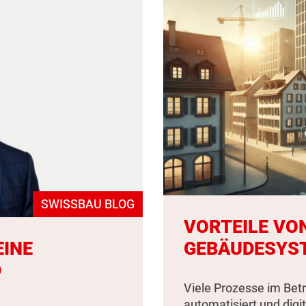
SWISSBAU BLOG
VORTEILE VO
EINE
GEBÄUDESYS
D
Viele Prozesse im Bet
automatisiert und digit