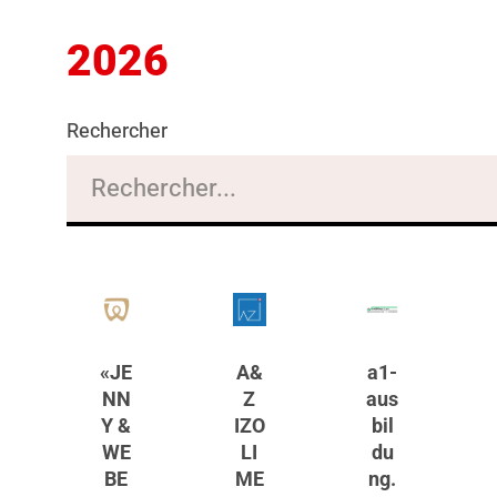
2026
Rechercher
«JE
A&
a1-
NN
Z
aus
Y &
IZO
bil
WE
LI
du
BE
ME
ng.