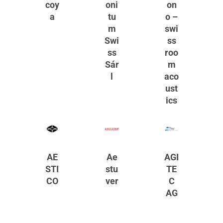
coy
oni
on
a
tu
o –
m
swi
Swi
ss
ss
roo
Sár
m
l
aco
ust
ics
AE
Ae
AGI
STI
stu
TE
CO
ver
C
AG