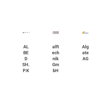
AL
alft
Alg
BE
ech
ate
D
nik
AG
SH.
Gm
P.K
bH