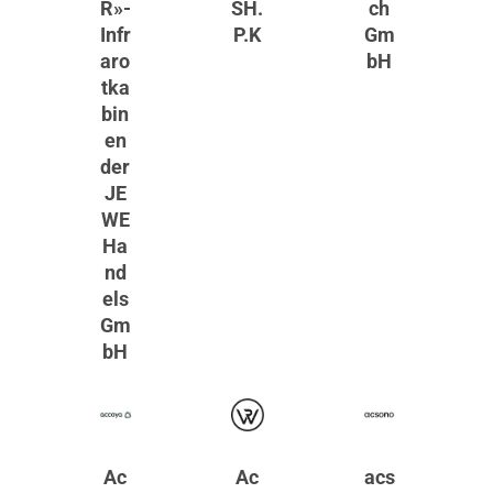
R»-
SH.
ch
Infr
P.K
Gm
aro
bH
tka
bin
en
der
JE
WE
Ha
nd
els
Gm
bH
Ac
Ac
acs