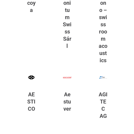
coy
oni
on
a
tu
o –
m
swi
Swi
ss
ss
roo
Sár
m
l
aco
ust
ics
AE
Ae
AGI
STI
stu
TE
CO
ver
C
AG