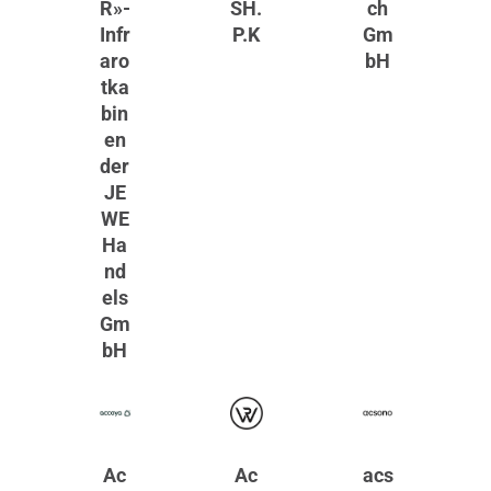
R»-
SH.
ch
Infr
P.K
Gm
aro
bH
tka
bin
en
der
JE
WE
Ha
nd
els
Gm
bH
Ac
Ac
acs