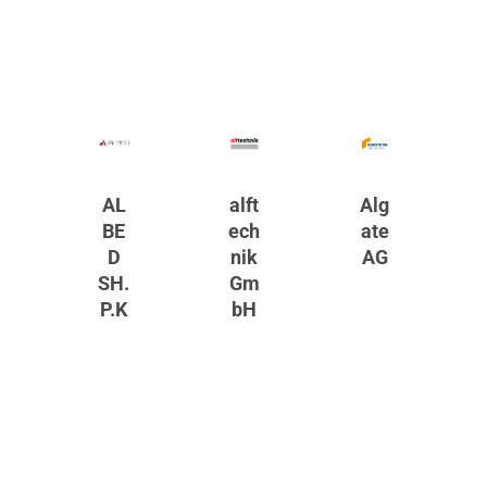
AL
alft
Alg
BE
ech
ate
D
nik
AG
SH.
Gm
P.K
bH