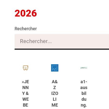
2026
Rechercher
«JE
A&
a1-
NN
Z
aus
Y &
IZO
bil
WE
LI
du
BE
ME
ng.