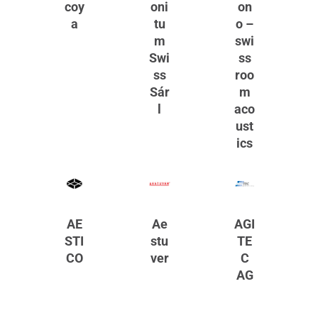
coy
oni
on
a
tu
o –
m
swi
Swi
ss
ss
roo
Sár
m
l
aco
ust
ics
AE
Ae
AGI
STI
stu
TE
CO
ver
C
AG