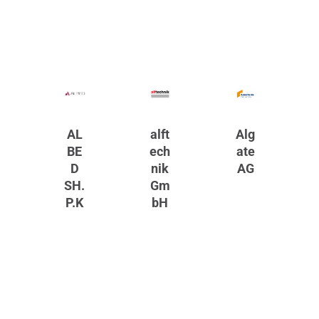
AL
alft
Alg
BE
ech
ate
D
nik
AG
SH.
Gm
P.K
bH