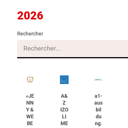
2026
Rechercher
«JE
A&
a1-
NN
Z
aus
Y &
IZO
bil
WE
LI
du
BE
ME
ng.