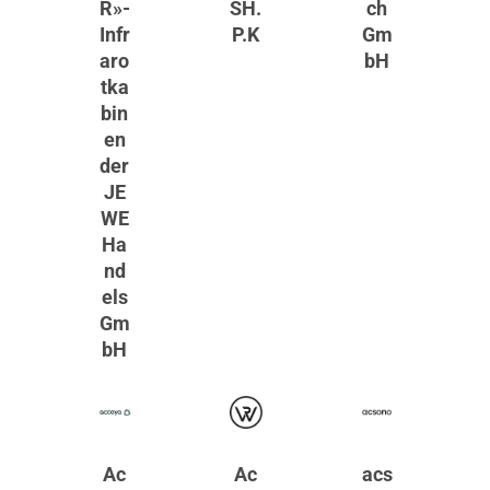
R»-
SH.
ch
Infr
P.K
Gm
aro
bH
tka
bin
en
der
JE
WE
Ha
nd
els
Gm
bH
Ac
Ac
acs