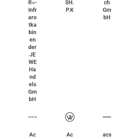
R»-
SH.
ch
Infr
P.K
Gm
aro
bH
tka
bin
en
der
JE
WE
Ha
nd
els
Gm
bH
Ac
Ac
acs