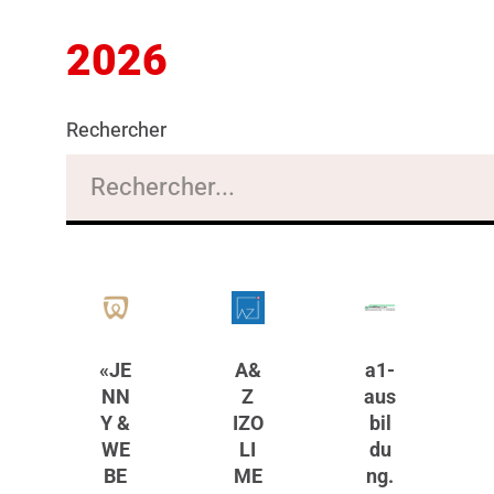
2026
Rechercher
«JE
A&
a1-
NN
Z
aus
Y &
IZO
bil
WE
LI
du
BE
ME
ng.