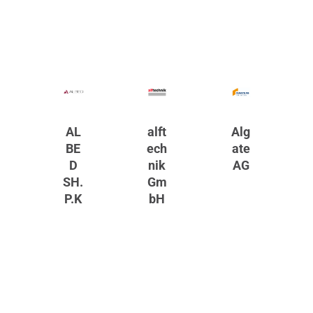
AL
alft
Alg
BE
ech
ate
D
nik
AG
SH.
Gm
P.K
bH