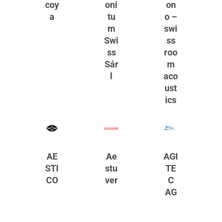
coy
oni
on
a
tu
o –
m
swi
Swi
ss
ss
roo
Sár
m
l
aco
ust
ics
AE
Ae
AGI
STI
stu
TE
CO
ver
C
AG