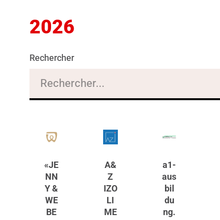
2026
Rechercher
«JE
A&
a1-
NN
Z
aus
Y &
IZO
bil
WE
LI
du
BE
ME
ng.