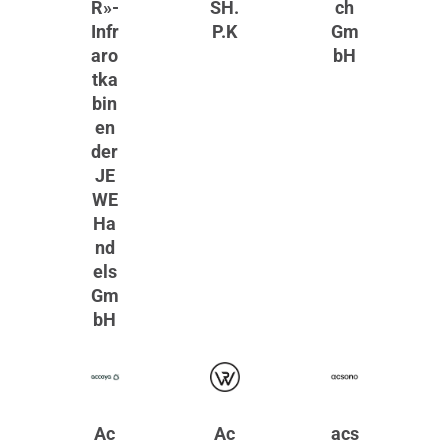
R»-
SH.
ch
Infr
P.K
Gm
aro
bH
tka
bin
en
der
JE
WE
Ha
nd
els
Gm
bH
Ac
Ac
acs