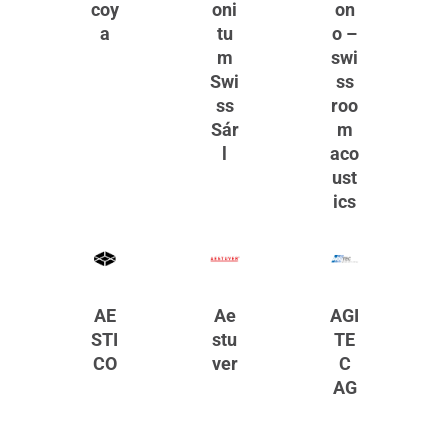
coy
oni
on
a
tu
o –
m
swi
Swi
ss
ss
roo
Sár
m
l
aco
ust
ics
AE
Ae
AGI
STI
stu
TE
CO
ver
C
AG