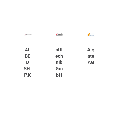
AL
alft
Alg
BE
ech
ate
D
nik
AG
SH.
Gm
P.K
bH