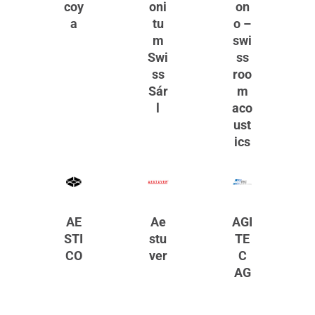
coy
oni
on
a
tu
o –
m
swi
Swi
ss
ss
roo
Sár
m
l
aco
ust
ics
AE
Ae
AGI
STI
stu
TE
CO
ver
C
AG