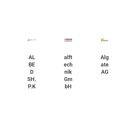
AL
alft
Alg
BE
ech
ate
D
nik
AG
SH.
Gm
P.K
bH