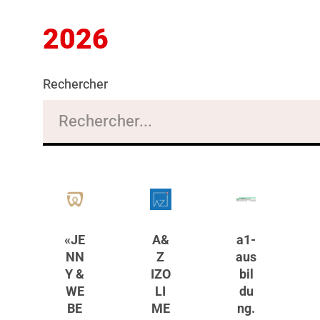
2026
Rechercher
«JE
A&
a1-
NN
Z
aus
Y &
IZO
bil
WE
LI
du
BE
ME
ng.