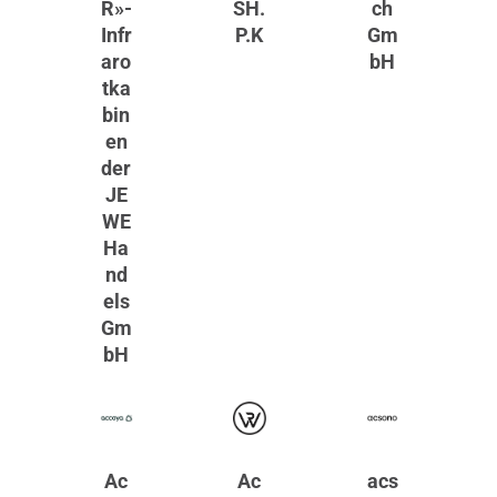
R»-
SH.
ch
Infr
P.K
Gm
aro
bH
tka
bin
en
der
JE
WE
Ha
nd
els
Gm
bH
Ac
Ac
acs