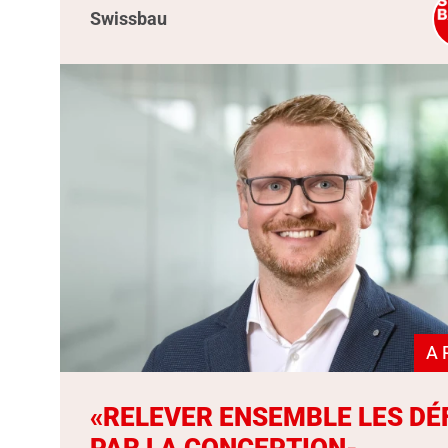
Swissbau
A 
«RELEVER ENSEMBLE LES DÉ