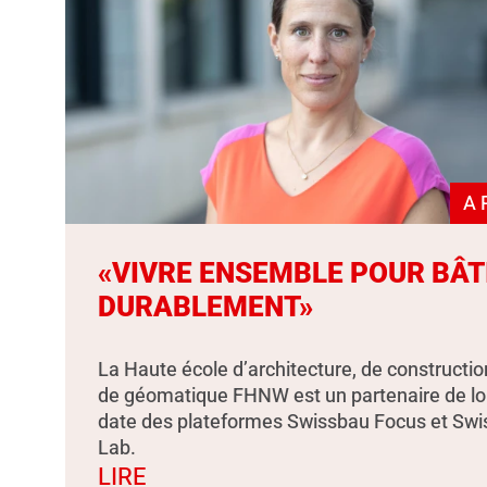
A 
«VIVRE ENSEMBLE POUR BÂT
DURABLEMENT»
La Haute école d’architecture, de constructio
de géomatique FHNW est un partenaire de l
date des plateformes Swissbau Focus et Sw
Lab.
LIRE