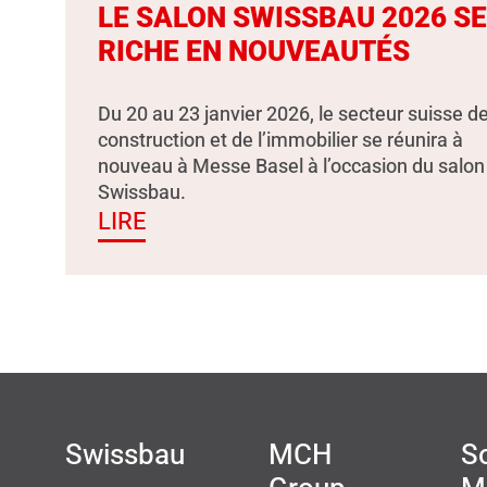
LE SALON SWISSBAU 2026 S
RICHE EN NOUVEAUTÉS
Du 20 au 23 janvier 2026, le secteur suisse de
construction et de l’immobilier se réunira à
nouveau à Messe Basel à l’occasion du salon
Swissbau.
LIRE
Swissbau
MCH
So