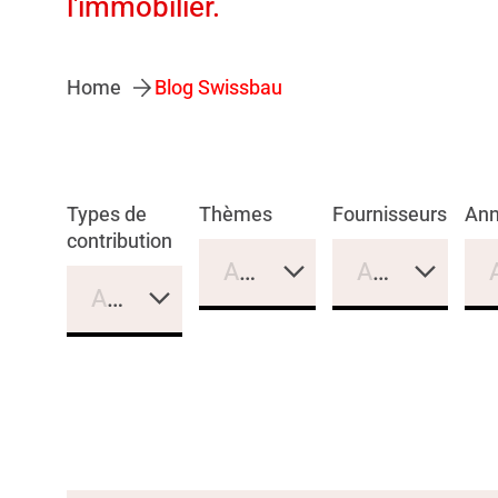
l'immobilier.
Home
Blog Swissbau
Types de
Thèmes
Fournisseurs
An
contribution
Aucune sélection
Aucune sélec
Aucune sélection