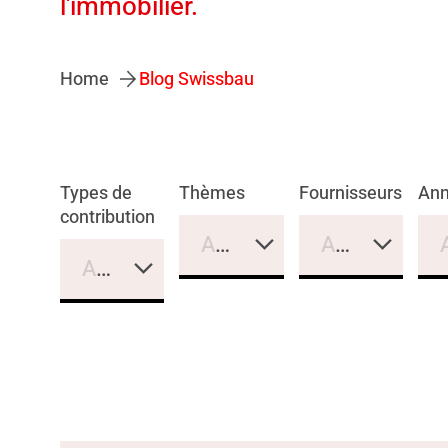
l'immobilier.
Home
Blog Swissbau
Types de
Thèmes
Fournisseurs
An
contribution
Aucune sélection
Aucune sélec
Aucune sélection