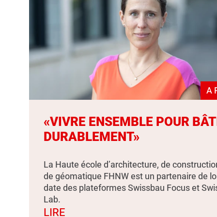
A 
«VIVRE ENSEMBLE POUR BÂT
DURABLEMENT»
La Haute école d’architecture, de constructio
de géomatique FHNW est un partenaire de l
date des plateformes Swissbau Focus et Sw
Lab.
LIRE