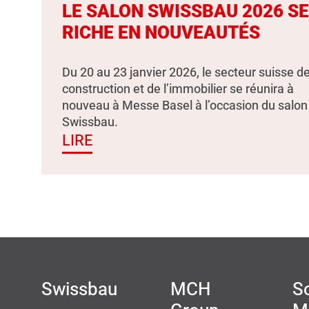
LE SALON SWISSBAU 2026 S
RICHE EN NOUVEAUTÉS
Du 20 au 23 janvier 2026, le secteur suisse de
construction et de l’immobilier se réunira à
nouveau à Messe Basel à l’occasion du salon
Swissbau.
LIRE
Swissbau
MCH
So