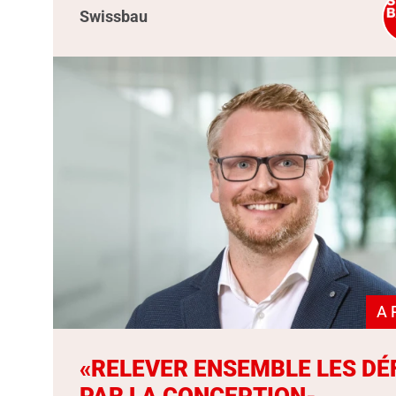
Swissbau
A 
«RELEVER ENSEMBLE LES DÉ