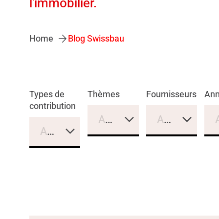
l'immobilier.
Home
Blog Swissbau
Types de
Thèmes
Fournisseurs
An
contribution
Aucune sélection
Aucune sélec
Aucune sélection