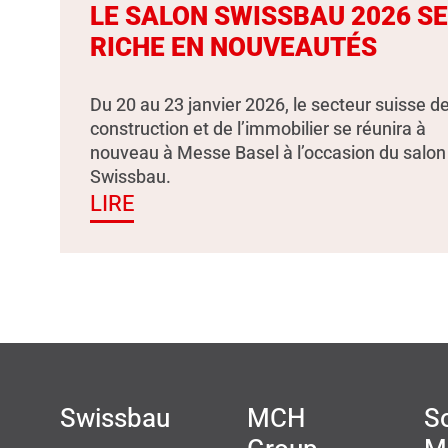
LE SALON SWISSBAU 2026 S
RICHE EN NOUVEAUTÉS
Du 20 au 23 janvier 2026, le secteur suisse de
construction et de l’immobilier se réunira à
nouveau à Messe Basel à l’occasion du salon
Swissbau.
LIRE
Swissbau
MCH
So