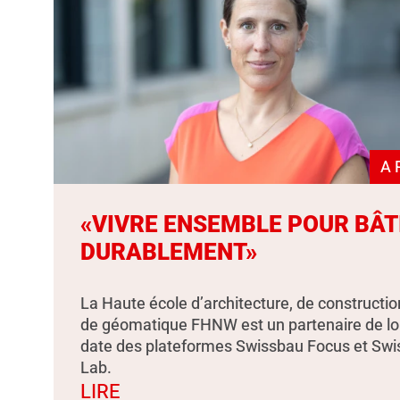
A 
«VIVRE ENSEMBLE POUR BÂT
DURABLEMENT»
La Haute école d’architecture, de constructio
de géomatique FHNW est un partenaire de l
date des plateformes Swissbau Focus et Sw
Lab.
LIRE