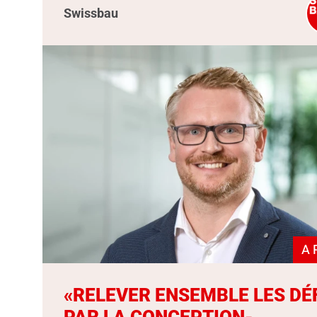
Swissbau
A 
«RELEVER ENSEMBLE LES DÉ